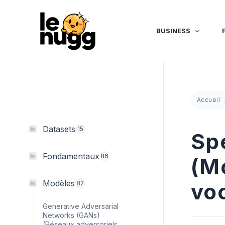
Aller
au
contenu
BUSINESS
Accueil
Datasets
15
Sp
Fondamentaux
86
(M
Modèles
vo
82
Generative Adversarial
Networks (GANs)
(Réseaux adversoriels