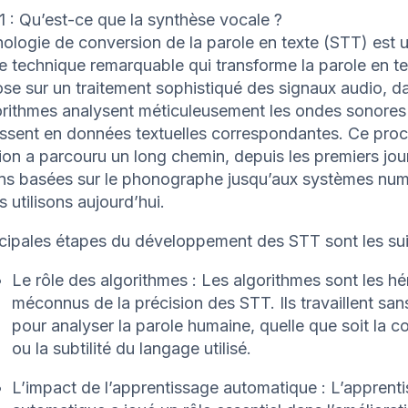
1 : Qu’est-ce que la synthèse vocale ?
ologie de conversion de la parole en texte (STT) est 
 technique remarquable qui transforme la parole en tex
ose sur un traitement sophistiqué des signaux audio, d
orithmes analysent méticuleusement les ondes sonores 
issent en données textuelles correspondantes. Ce pro
on a parcouru un long chemin, depuis les premiers jou
ons basées sur le phonographe jusqu’aux systèmes nu
 utilisons aujourd’hui.
ncipales étapes du développement des STT sont les sui
Le rôle des algorithmes : Les algorithmes sont les hé
méconnus de la précision des STT. Ils travaillent san
pour analyser la parole humaine, quelle que soit la c
ou la subtilité du langage utilisé.
L’impact de l’apprentissage automatique : L’apprent