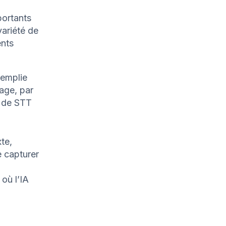
portants
variété de
ents
remplie
sage, par
s de STT
te,
 capturer
où l’IA