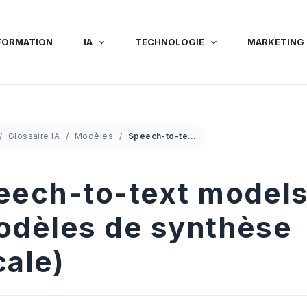
FORMATION
IA
TECHNOLOGIE
MARKETING 
Glossaire IA
Modèles
Speech-to-text models (Modèles de synthèse vocale)
eech-to-text model
odèles de synthèse
cale)