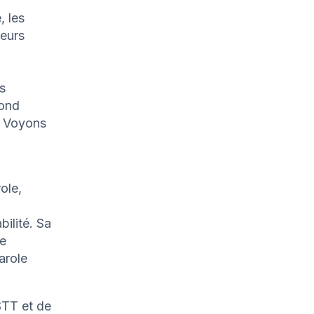
, les
Leurs
s
fond
. Voyons
role,
bilité. Sa
de
arole
 STT et de