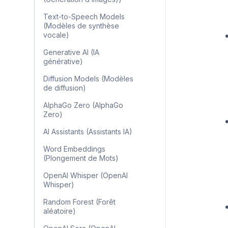
Text-to-Speech Models
(Modèles de synthèse
vocale)
Generative AI (IA
générative)
Diffusion Models (Modèles
de diffusion)
AlphaGo Zero (AlphaGo
Zero)
AI Assistants (Assistants IA)
Word Embeddings
(Plongement de Mots)
OpenAI Whisper (OpenAI
Whisper)
Random Forest (Forêt
aléatoire)
OpenAI Sora (OpenAI