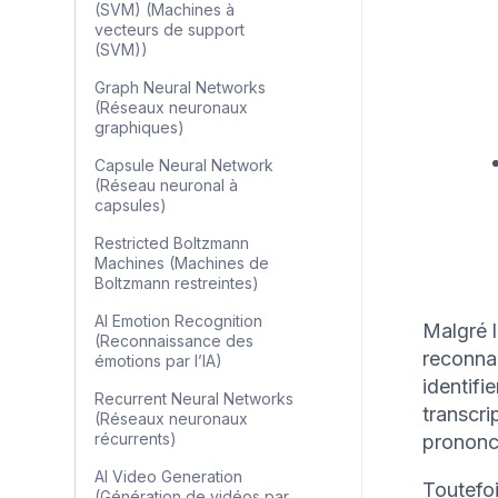
(SVM) (Machines à
vecteurs de support
(SVM))
Graph Neural Networks
(Réseaux neuronaux
graphiques)
Capsule Neural Network
(Réseau neuronal à
capsules)
Restricted Boltzmann
Machines (Machines de
Boltzmann restreintes)
AI Emotion Recognition
Malgré l
(Reconnaissance des
reconnai
émotions par l’IA)
identifi
Recurrent Neural Networks
transcri
(Réseaux neuronaux
récurrents)
prononc
AI Video Generation
Toutefoi
(Génération de vidéos par