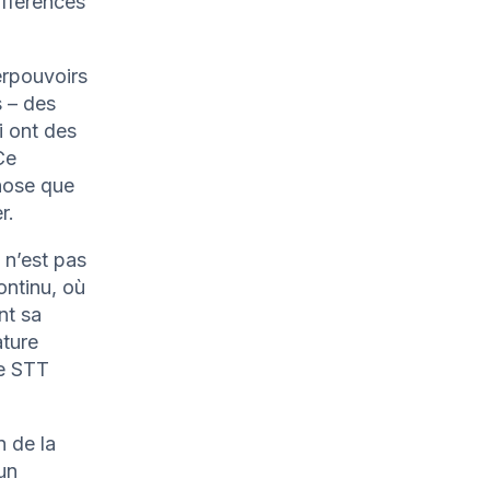
ifférences
erpouvoirs
s – des
i ont des
Ce
hose que
r.
 n’est pas
ontinu, où
nt sa
ature
de STT
n de la
un