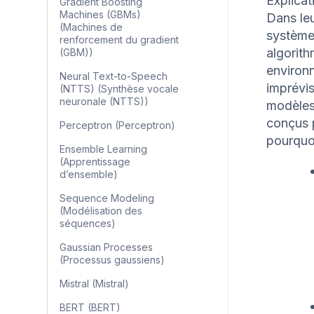
Explica
Gradient Boosting
Machines (GBMs)
Dans leu
(Machines de
systèmes
renforcement du gradient
algorith
(GBM))
environ
Neural Text-to-Speech
imprévis
(NTTS) (Synthèse vocale
neuronale (NTTS))
modèles
conçus p
Perceptron (Perceptron)
pourquoi
Ensemble Learning
(Apprentissage
d’ensemble)
Sequence Modeling
(Modélisation des
séquences)
Gaussian Processes
(Processus gaussiens)
Mistral (Mistral)
BERT (BERT)