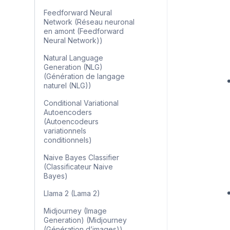
Feedforward Neural
Network (Réseau neuronal
en amont (Feedforward
Neural Network))
Natural Language
Generation (NLG)
(Génération de langage
naturel (NLG))
Conditional Variational
Autoencoders
(Autoencodeurs
variationnels
conditionnels)
Naive Bayes Classifier
(Classificateur Naive
Bayes)
Llama 2 (Lama 2)
Midjourney (Image
Generation) (Midjourney
(Génération d’images))