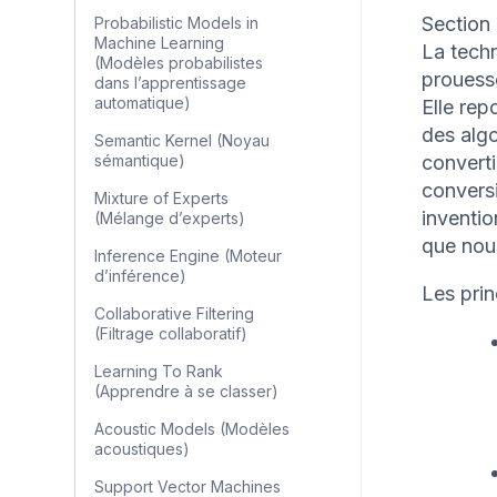
Section 
Probabilistic Models in
Machine Learning
La techn
(Modèles probabilistes
prouesse
dans l’apprentissage
automatique)
Elle rep
des alg
Semantic Kernel (Noyau
sémantique)
convert
conversi
Mixture of Experts
inventi
(Mélange d’experts)
que nous
Inference Engine (Moteur
d’inférence)
Les pri
Collaborative Filtering
(Filtrage collaboratif)
Learning To Rank
(Apprendre à se classer)
Acoustic Models (Modèles
acoustiques)
Support Vector Machines