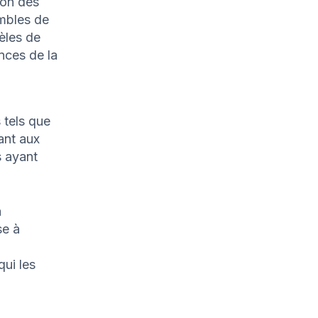
ion des
mbles de
èles de
nces de la
s tels que
ant aux
s ayant
a
se à
qui les