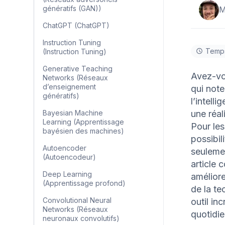
génératifs (GAN))
M
ChatGPT (ChatGPT)
Instruction Tuning
Temps
(Instruction Tuning)
Generative Teaching
Avez-vo
Networks (Réseaux
d’enseignement
qui not
génératifs)
l’intell
Bayesian Machine
une réal
Learning (Apprentissage
Pour les
bayésien des machines)
possibil
Autoencoder
seulemen
(Autoencodeur)
article 
Deep Learning
améliore
(Apprentissage profond)
de la te
Convolutional Neural
outil in
Networks (Réseaux
quotidie
neuronaux convolutifs)