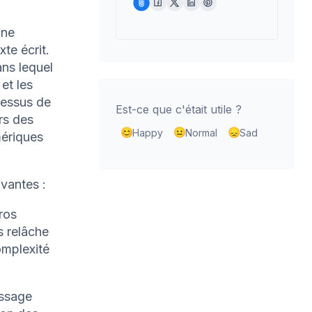
une
te écrit.
ans lequel
et les
cessus de
Est-ce que c'était utile ?
rs des
Happy
Normal
Sad
mériques
vantes :
ros
s relâche
omplexité
issage