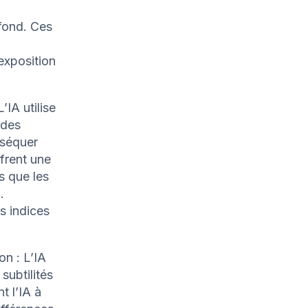
fond. Ces
exposition
IA utilise
 des
sséquer
frent une
s que les
.
es indices
on : L’IA
subtilités
t l’IA à