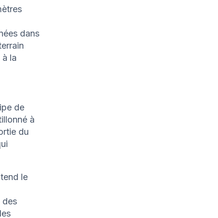
mètres
nnées dans
errain
 à la
cipe de
tillonné à
ortie du
ui
-tend le
e des
des