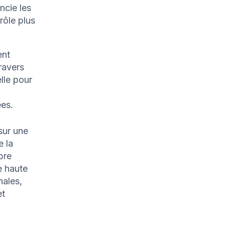
ncie les
rôle plus
ent
ravers
lle pour
es.
sur une
e la
bre
e haute
nales,
et