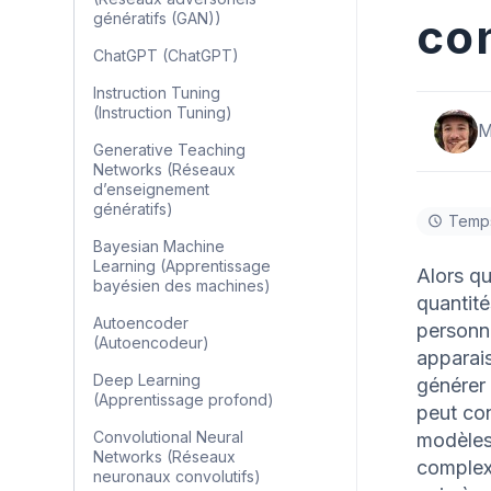
génératifs (GAN))
co
ChatGPT (ChatGPT)
Instruction Tuning
(Instruction Tuning)
M
Generative Teaching
Networks (Réseaux
d’enseignement
génératifs)
Temps
Bayesian Machine
Learning (Apprentissage
Alors qu
bayésien des machines)
quantité
Autoencoder
personna
(Autoencodeur)
apparai
Deep Learning
générer
(Apprentissage profond)
peut con
Convolutional Neural
modèles 
Networks (Réseaux
complexe
neuronaux convolutifs)