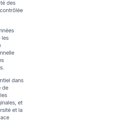
ité des
contrôlée
onnées
 les
e
nnelle
es
s.
ntiel dans
e de
les
inales, et
sité et la
pace