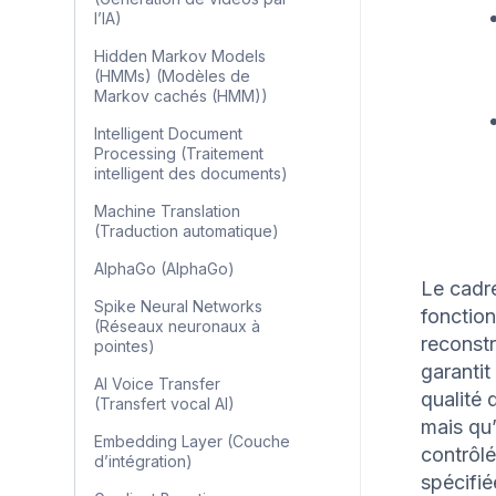
l’IA)
Hidden Markov Models
(HMMs) (Modèles de
Markov cachés (HMM))
Intelligent Document
Processing (Traitement
intelligent des documents)
Machine Translation
(Traduction automatique)
AlphaGo (AlphaGo)
Le cadr
Spike Neural Networks
fonction
(Réseaux neuronaux à
reconstr
pointes)
garanti
AI Voice Transfer
qualité 
(Transfert vocal AI)
mais qu’
Embedding Layer (Couche
contrôlé
d’intégration)
spécifié