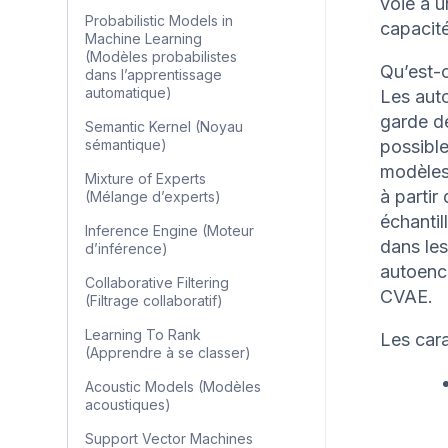
voie à u
Probabilistic Models in
capacit
Machine Learning
(Modèles probabilistes
Qu’est-c
dans l’apprentissage
automatique)
Les auto
garde de
Semantic Kernel (Noyau
sémantique)
possible
modèles
Mixture of Experts
à partir
(Mélange d’experts)
échanti
Inference Engine (Moteur
dans les
d’inférence)
autoenco
Collaborative Filtering
CVAE.
(Filtrage collaboratif)
Learning To Rank
Les cara
(Apprendre à se classer)
Acoustic Models (Modèles
acoustiques)
Support Vector Machines