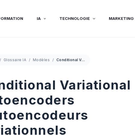
FORMATION
IA
TECHNOLOGIE
MARKETING 
Glossaire IA
Modèles
Conditional Variational Autoencoders (Autoencodeurs variationnels conditionnels)
ditional Variational
toencoders
utoencodeurs
iationnels