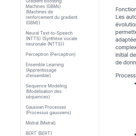
Gradient Boosting
Machines (GBMs)
Fonctio
(Machines de
Les aut
renforcement du gradient
(GBM))
évolutio
permett
Neural Text-to-Speech
(NTTS) (Synthèse vocale
adaptée
neuronale (NTTS))
complex
Perceptron (Perceptron)
initial 
de donn
Ensemble Learning
(Apprentissage
Process
d’ensemble)
Sequence Modeling
(Modélisation des
séquences)
Gaussian Processes
(Processus gaussiens)
Mistral (Mistral)
BERT (BERT)