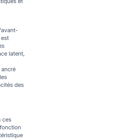
tiques et
’avant-
 est
es
ce latent,
 ancré
les
cités des
à ces
fonction
téristique