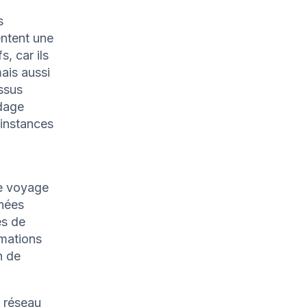
s
entent une
, car ils
ais aussi
ssus
odage
 instances
Le voyage
nées
es de
rmations
n de
e réseau