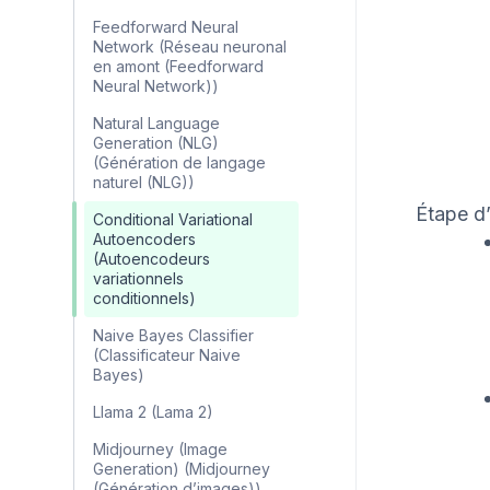
Feedforward Neural
Network (Réseau neuronal
en amont (Feedforward
Neural Network))
Natural Language
Generation (NLG)
(Génération de langage
naturel (NLG))
Étape d
Conditional Variational
Autoencoders
(Autoencodeurs
variationnels
conditionnels)
Naive Bayes Classifier
(Classificateur Naive
Bayes)
Llama 2 (Lama 2)
Midjourney (Image
Generation) (Midjourney
(Génération d’images))