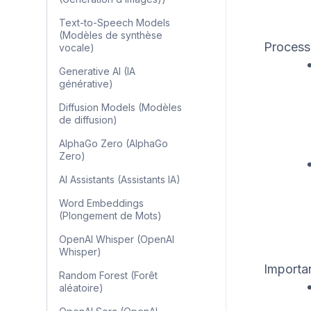
Text-to-Speech Models
(Modèles de synthèse
Process
vocale)
Generative AI (IA
générative)
Diffusion Models (Modèles
de diffusion)
AlphaGo Zero (AlphaGo
Zero)
AI Assistants (Assistants IA)
Word Embeddings
(Plongement de Mots)
OpenAI Whisper (OpenAI
Whisper)
Importan
Random Forest (Forêt
aléatoire)
OpenAI Sora (OpenAI