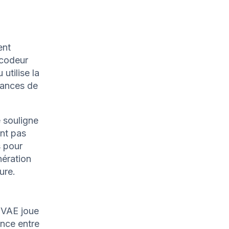
ent
écodeur
 utilise la
tances de
 souligne
nt pas
s pour
nération
ure.
 CVAE joue
rence entre