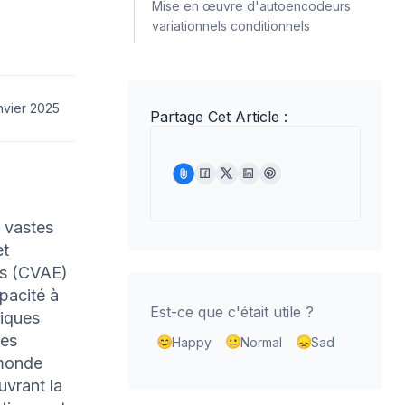
Mise en œuvre d'autoencodeurs
variationnels conditionnels
nvier 2025
Partage Cet Article :
e vastes
et
ls (CVAE)
pacité à
Est-ce que c'était utile ?
fiques
des
Happy
Normal
Sad
 monde
uvrant la