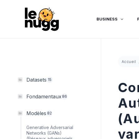
Aller
au
contenu
BUSINESS
Accueil
Datasets
15
Con
Fondamentaux
86
Au
Modèles
(A
82
Generative Adversarial
var
Networks (GANs)
(Réseaux adversoriels