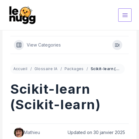
Aller
au
contenu
View Categories
Accueil
Glossaire IA
Packages
Scikit-learn (Scikit-learn)
Scikit-learn
(Scikit-learn)
Mathieu
Updated on 30 janvier 2025