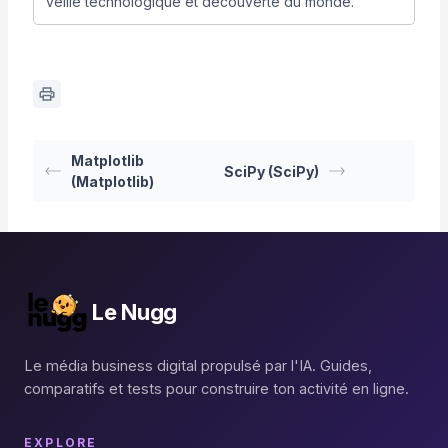
veille technologique et découverte du monde.
Matplotlib
SciPy (SciPy)
(Matplotlib)
Le Nugg
Le média business digital propulsé par l'IA. Guides,
comparatifs et tests pour construire ton activité en ligne.
EXPLORE