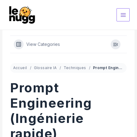
Aller
au
contenu
View Categories
Accueil
Glossaire IA
Techniques
Prompt Engineering (Ingénierie rapide)
Prompt
Engineering
(Ingénierie
rapide)