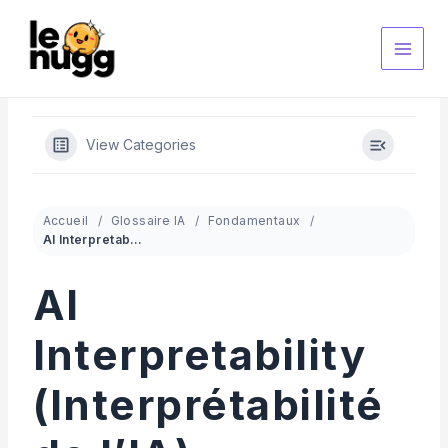
Aller
au
contenu
View Categories
Accueil
Glossaire IA
Fondamentaux
AI Interpretability (Interprétabilité de l’IA)
AI
Interpretability
(Interprétabilité