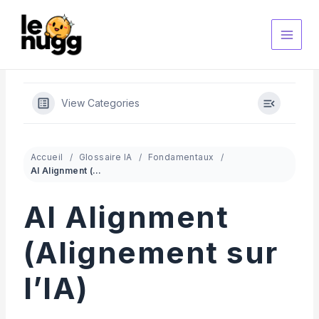
Aller
au
contenu
View Categories
Accueil
Glossaire IA
Fondamentaux
AI Alignment (Alignement sur l’IA)
AI Alignment
(Alignement sur
l’IA)