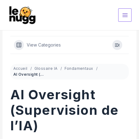
Aller
au
contenu
View Categories
Accueil
Glossaire IA
Fondamentaux
AI Oversight (Supervision de l’IA)
AI Oversight
(Supervision de
l’IA)