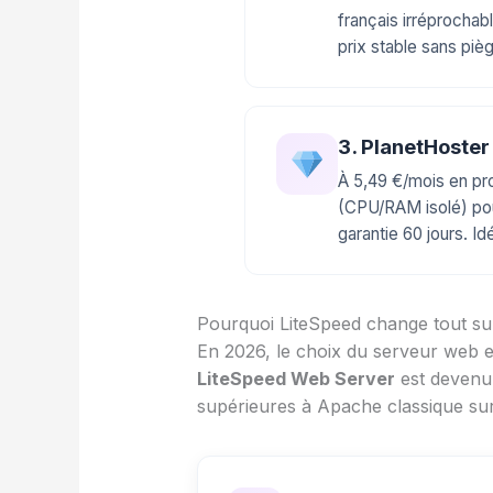
français irréprocha
prix stable sans piè
3. PlanetHoste
À 5,49 €/mois en pro
(CPU/RAM isolé) pou
garantie 60 jours. 
Pourquoi LiteSpeed change tout s
En 2026, le choix du serveur web e
LiteSpeed Web Server
est devenu 
supérieures à Apache classique su