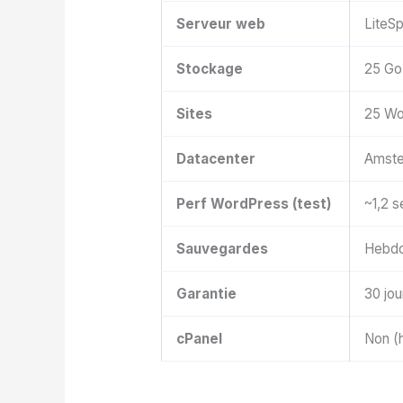
Serveur web
LiteS
Stockage
25 Go
Sites
25 Wo
Datacenter
Amste
Perf WordPress (test)
~1,2 s
Sauvegardes
Hebdo
Garantie
30 jou
cPanel
Non (