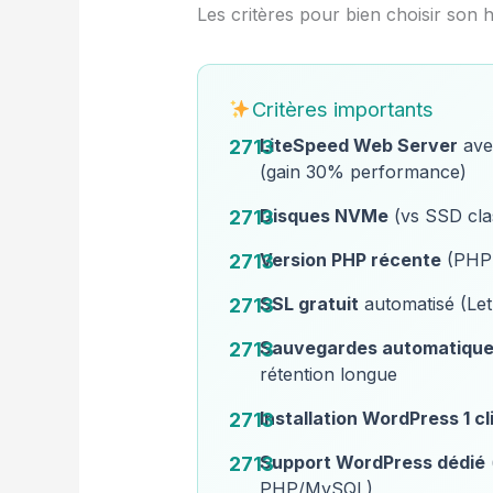
Les critères pour bien choisir so
Critères importants
LiteSpeed Web Server
ave
(gain 30% performance)
Disques NVMe
(vs SSD cla
Version PHP récente
(PHP 
SSL gratuit
automatisé (Let
Sauvegardes automatiqu
rétention longue
Installation WordPress 1 cl
Support WordPress dédié
PHP/MySQL)