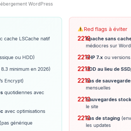
n hébergement WordPress
Red flags à éviter
c cache LSCache natif
Apache sans cache
médiocres sur Word
ssique ou HDD)
PHP 7.x
ou versions 
8.3 minimum en 2026)
HDD au lieu de SS
’s Encrypt)
Pas de sauvegarde
mensuelles
es
quotidiennes avec
Sauvegardes stock
le site
ic
avec optimisations
Pas de staging
(env
(pas générique
les updates