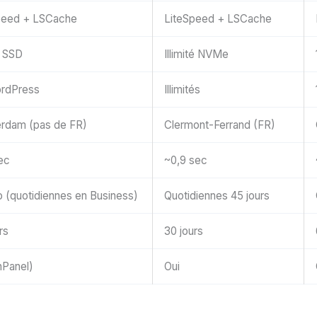
peed + LSCache
LiteSpeed + LSCache
 SSD
Illimité NVMe
rdPress
Illimités
rdam (pas de FR)
Clermont-Ferrand (FR)
ec
~0,9 sec
 (quotidiennes en Business)
Quotidiennes 45 jours
rs
30 jours
hPanel)
Oui