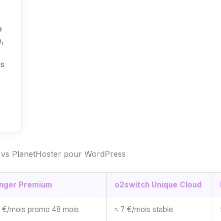
e
,
es
h vs PlanetHoster pour WordPress
inger Premium
o2switch Unique Cloud
8 €/mois promo 48 mois
≈ 7 €/mois stable