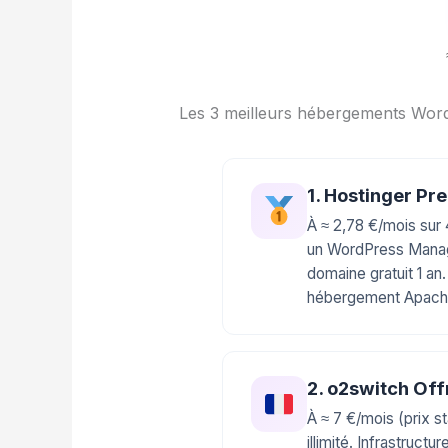
Les 3 meilleurs hébergements Wor
1. Hostinger Pr
À ≈ 2,78 €/mois sur
un WordPress Manage
domaine gratuit 1 an
hébergement Apache c
2. o2switch Of
À ≈ 7 €/mois (prix 
illimité. Infrastruc