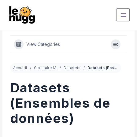
Aller
au
contenu
View Categories
Accueil
Glossaire IA
Datasets
Datasets (Ensembles de données)
Datasets
(Ensembles de
données)