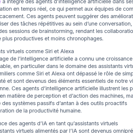
e
a intégré des agents d’intelligence artificielle dans se
ration en temps réel, ce qui permet aux équipes de c
ficacement. Ces agents peuvent suggérer des améliorat
ser des tâches répétitives au sein d’une conversation
des sessions de brainstorming, rendant les collaborati
e plus productives et moins chronophages.
ts virtuels comme Siri et Alexa
ge de l’intelligence artificielle a connu une croissance
ble, en particulier dans le domaine des assistants virt
iliers comme Siri et Alexa ont dépassé le rôle de sim
é et sont devenus des éléments essentiels de notre v
nne. Ces agents d’intelligence artificielle illustrent les 
 en matière de perception et d’action des machines, ma
des systèmes passifs d’antan à des outils proactifs
ration de la productivité humaine.
ce des agents d’IA en tant qu’assistants virtuels
stants virtuels alimentés par l’IA sont devenus omnipré