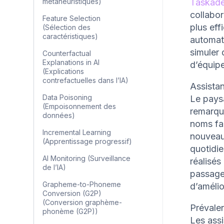
métaheuristiques)
Taskad
collabo
Feature Selection
plus ef
(Sélection des
caractéristiques)
automati
simuler 
Counterfactual
Explanations in AI
d’équip
(Explications
contrefactuelles dans l’IA)
Assistan
Data Poisoning
Le paysa
(Empoisonnement des
remarqua
données)
noms fam
Incremental Learning
nouveaut
(Apprentissage progressif)
quotidie
AI Monitoring (Surveillance
réalisés
de l’IA)
passage 
Grapheme-to-Phoneme
d’amélio
Conversion (G2P)
(Conversion graphème-
Prévalen
phonème (G2P))
Les assi