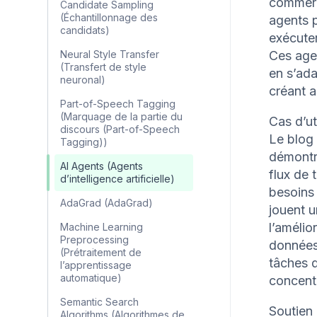
commerci
Candidate Sampling
(Échantillonnage des
agents p
candidats)
exécuter
Neural Style Transfer
Ces agen
(Transfert de style
en s’ada
neuronal)
créant a
Part-of-Speech Tagging
(Marquage de la partie du
Cas d’ut
discours (Part-of-Speech
Le blog 
Tagging))
démontra
AI Agents (Agents
flux de t
d’intelligence artificielle)
besoins 
AdaGrad (AdaGrad)
jouent u
l’amélio
Machine Learning
Preprocessing
données 
(Prétraitement de
tâches d
l’apprentissage
automatique)
concentr
Semantic Search
Soutien 
Algorithms (Algorithmes de