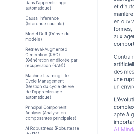
dans l’apprentissage
et d’au
automatique)
manière 
Causal Inference
en ouvra
(Inférence causale)
formes, 
Model Drift (Dérive du
aux agen
modèle)
comport
Retrieval-Augmented
Generation (RAG)
Contrair
(Génération améliorée par
artifici
récupération (RAG))
des mesu
Machine Learning Life
une rupt
Cycle Management
un envir
(Gestion du cycle de vie
de l’apprentissage
automatique)
L’évolut
complex
Principal Component
Analysis (Analyse en
apte à g
composantes principales)
importan
AI Robustness (Robustesse
AI Mind
de l’IA)