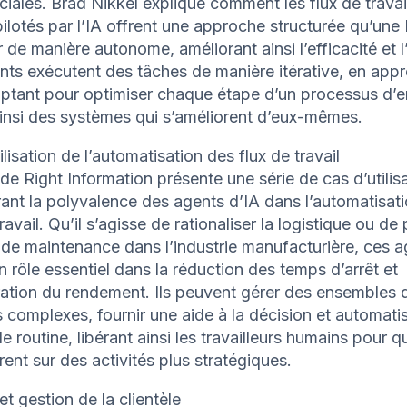
ales. Brad Nikkel explique comment les flux de travai
ilotés par l’IA offrent une approche structurée qu’une 
 de manière autonome, améliorant ainsi l’efficacité et l’
ts exécutent des tâches de manière itérative, en appr
ptant pour optimiser chaque étape d’un processus d’en
insi des systèmes qui s’améliorent d’eux-mêmes.
ilisation de l’automatisation des flux de travail
de Right Information présente une série de cas d’utilis
nt la polyvalence des agents d’IA dans l’automatisat
ravail. Qu’il s’agisse de rationaliser la logistique ou de 
de maintenance dans l’industrie manufacturière, ces a
n rôle essentiel dans la réduction des temps d’arrêt et
ration du rendement. Ils peuvent gérer des ensembles 
complexes, fournir une aide à la décision et automatis
e routine, libérant ainsi les travailleurs humains pour qu
ent sur des activités plus stratégiques.
et gestion de la clientèle