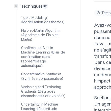
Techniques
101
Temps
Topic Modeling
(Modélisation des thèmes)
Avez-vou
Flajolet-Martin Algorithm
puissent
(Algorithme de Flajolet-
numériqu
Martin)
travail,
Confirmation Bias in
ne s’agi
Machine Learning (Biais de
transfor
confirmation dans
l’apprentissage
Dans cet
automatique)
diverses
Concatenative Synthesis
modernes
(Synthèse concaténative)
l’impact
approche
Vanishing and Exploding
Gradients (Dégradés
disparaissants et explosifs)
Section 
Un agent
Uncertainty in Machine
Learning (L’incertitude
interagi