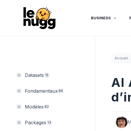
Aller
au
contenu
BUSINESS
Accueil
Datasets
15
AI
Fondamentaux
86
d’i
Modèles
82
M
Packages
13