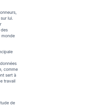
ionneurs,
ur lui.
r
t des
le monde
ncipale
e données
lle, comme
nt sert à
e travail
itude de