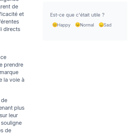
rent de
ficacité et
Est-ce que c'était utile ?
férentes
Happy
Normal
Sad
i directs
nce
de prendre
n marque
 la voie à
e de
enant plus
sur leur
 souligne
es de