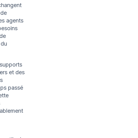
 changent
 de
es agents
besoins
 de
 du
 supports
iers et des
ns
mps passé
ette
s
érablement