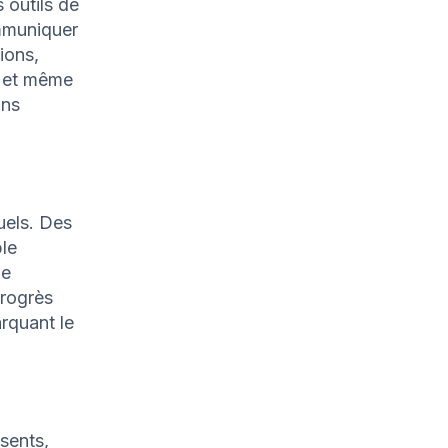
s outils de
ommuniquer
ions,
, et même
ons
uels. Des
ple
ie
progrès
rquant le
sents,