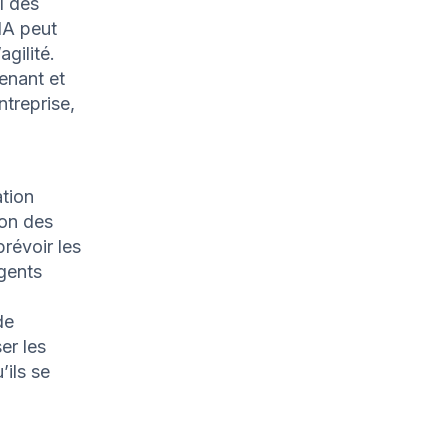
l des
IA peut
agilité.
enant et
treprise,
ation
ion des
prévoir les
gents
de
er les
’ils se