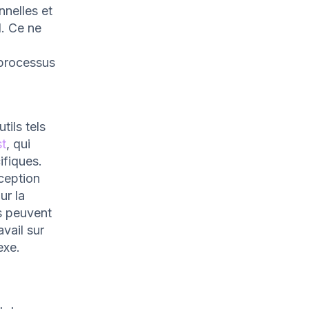
nnelles et
l. Ce ne
 processus
tils tels
st
, qui
ifiques.
ception
ur la
s peuvent
avail sur
exe.