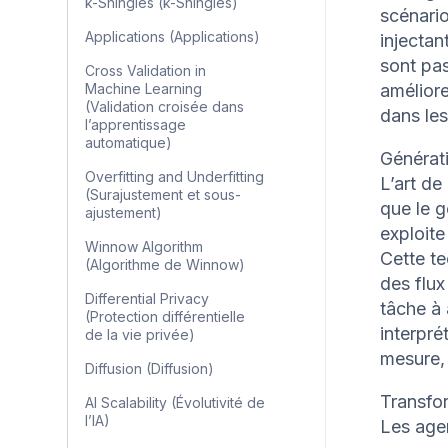
k-Shingles (k-Shingles)
scénario
Applications (Applications)
injectan
sont pas
Cross Validation in
Machine Learning
améliore
(Validation croisée dans
dans les
l’apprentissage
automatique)
Générati
Overfitting and Underfitting
L’art de
(Surajustement et sous-
que le g
ajustement)
exploite
Winnow Algorithm
Cette te
(Algorithme de Winnow)
des flux
Differential Privacy
tâche à 
(Protection différentielle
interpré
de la vie privée)
mesure, 
Diffusion (Diffusion)
Transfor
AI Scalability (Évolutivité de
l’IA)
Les agen