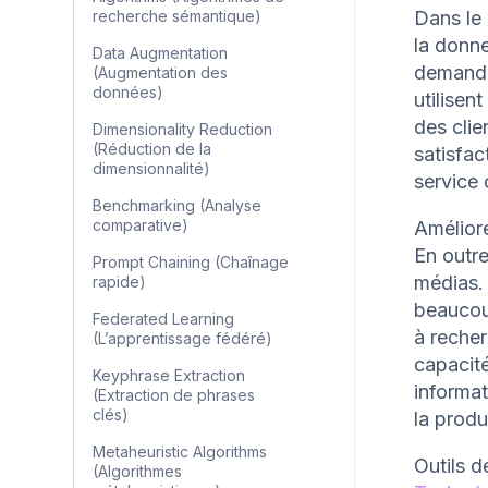
recherche sémantique)
Dans le 
la donne
Data Augmentation
demande
(Augmentation des
données)
utilisen
des clie
Dimensionality Reduction
(Réduction de la
satisfac
dimensionnalité)
service 
Benchmarking (Analyse
comparative)
Améliore
En outre
Prompt Chaining (Chaînage
médias. 
rapide)
beaucou
Federated Learning
à reche
(L’apprentissage fédéré)
capacit
Keyphrase Extraction
informat
(Extraction de phrases
clés)
la produ
Metaheuristic Algorithms
Outils d
(Algorithmes