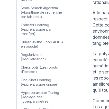
rational
Beam Search Algorithm
(Algorithme de recherche
À la bas
par faisceau)
respecti
Cette co
Transfer Learning
(Apprentissage par
environn
transfert)
données
Human-in-the-Loop AI (L’IA
tangible
en boucle)
La polyv
Regularization
(Régularisation)
caractér
numériqu
Chess bots (Les robots
et le se
d’échecs)
les robo
One-Shot Learning
améliore
(Apprentissage unique)
qu’il to
Hyperparameter Tuning
(Réglage des
Comment 
hyperparamètres)
Les agen