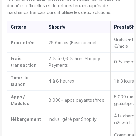
données officielles et de retours terrain auprès de
marchands français qui ont utilisé les deux solutions.
Critère
Shopify
PrestaSho
Gratuit + 
Prix entrée
25 €/mois (Basic annuel)
€/mois
Frais
2 % à 0,6 % hors Shopify
0 % impos
transaction
Payments
Time-to-
4 à 8 heures
1 à 3 jours
launch
Apps /
5 000+ mo
8 000+ apps payantes/free
Modules
gratuit/pr
À ta charg
Hébergement
Inclus, géré par Shopify
o2switch…
Communaut