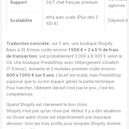
Support
24/7 chat français premium
agences
Infra auto-scale (Plus dès 2
Scalabilité
Dépend de
100 €)
Traduction concrète
: sur 5 ans, une boutique Shopify
Basic à 25 €/mois coûte environ
1 500 € + 2 à 5 % de frais
de transaction
, soit probablement 3 000 à 8 000 € selon le
CA. Une boutique PrestaShop avec hébergement o2switch
(7 €/mois), domaine et 3 modules premium coûte environ
600 à 1 000 € sur 5 ans
. L’écart est brutal, mais PrestaShop
suppose que tu ou ton équipe gériez la partie technique.
Pour trancher, l’élément décisif n’est pas le prix, c’est tes
compétences.
Quand Shopify est clairement le bon choix
Shopify n’est pas qu’un choix par défaut. Il y a des situations
où choisir autre chose est objectivement une mauvaise
décision. Voici les trois profils pour lesquels Shopify domine