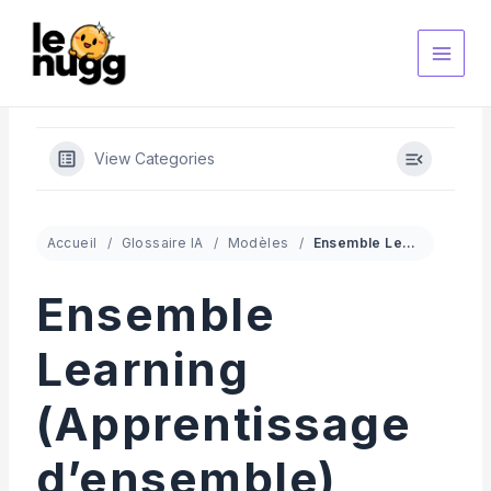
Aller
au
contenu
View Categories
Accueil
Glossaire IA
Modèles
Ensemble Learning (Apprentissage d’ensemble)
Ensemble
Learning
(Apprentissage
d’ensemble)