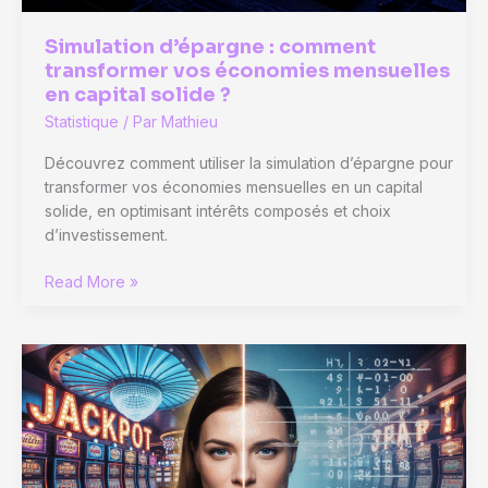
exponentiel
Simulation d’épargne : comment
transformer vos économies mensuelles
en capital solide ?
Statistique
/ Par
Mathieu
Découvrez comment utiliser la simulation d’épargne pour
transformer vos économies mensuelles en un capital
solide, en optimisant intérêts composés et choix
d’investissement.
Simulation
Read More »
d’épargne
:
comment
transformer
vos
économies
mensuelles
en