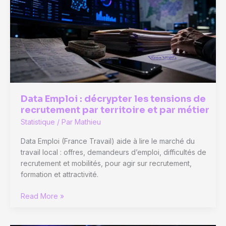
Data Emploi : décrypter les tensions de
recrutement par territoire et par métier
Statistique
/ Par
Mathieu
Data Emploi (France Travail) aide à lire le marché du
travail local : offres, demandeurs d’emploi, difficultés de
recrutement et mobilités, pour agir sur recrutement,
formation et attractivité.
Data
Read More »
Emploi
: