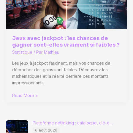
capital
solide
?
Jeux avec jackpot : les chances de
gagner sont-elles vraiment si faibles ?
Statistique
/ Par
Mathieu
Les jeux à jackpot fascinent, mais vos chances de
décrocher des gains sont faibles. Découvrez les
mathématiques et la réalité derrière ces montants
impressionnants.
Jeux
Read More »
avec
jackpot
:
les
Plateforme netlinking : catalogue, clé-e…
chances
6 août 2026