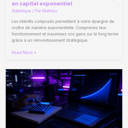
en capital exponentiel
Statistique
/ Par
Mathieu
Les intérêts composés permettent à votre épargne de
croître de manière exponentielle. Comprenez leur
fonctionnement et maximisez vos gains sur le long terme
grâce à un réinvestissement stratégique.
Calcul
Read More »
des
intérêts
composés
:
la
formule
pour
transformer
votre
épargne
en
capital