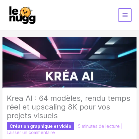
Aller
au
contenu
Krea AI : 64 modèles, rendu temps
réel et upscaling 8K pour vos
projets visuels
Création graphique et vidéo
|
5 minutes de lecture
|
Laisser un commentaire