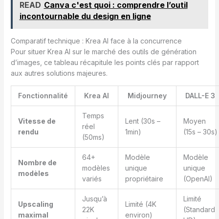
READ
Canva c'est quoi : comprendre l’outil
incontournable du design en ligne
Comparatif technique : Krea AI face à la concurrence
Pour situer Krea AI sur le marché des outils de génération
d’images, ce tableau récapitule les points clés par rapport
aux autres solutions majeures.
Fonctionnalité
Krea AI
Midjourney
DALL-E 3
Temps
Vitesse de
Lent (30s –
Moyen
réel
rendu
1min)
(15s – 30s)
(50ms)
64+
Modèle
Modèle
Nombre de
modèles
unique
unique
modèles
variés
propriétaire
(OpenAI)
Jusqu’à
Limité
Upscaling
Limité (4K
22K
(Standard
maximal
environ)