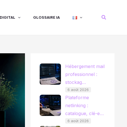
Recherche
DIGITAL
GLOSSAIRE IA
Hébergement mail
professionnel :
stockag…
6 août 2026
Plateforme
netlinking :
catalogue, clé-e…
6 août 2026