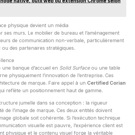
hode native, outil web ou extension Chrome selon
ace physique devient un média
ar ses murs. Le mobilier de bureau et l’aménagement
teurs de communication non-verbale, particulièrement
 ou des partenaires stratégiques.
llence
e une banque d’accueil en
Solid Surface
ou une table
rne physiquement l’innovation de l’entreprise. Ces
hitecture de marque. Faire appel à un
Certified Corian
 qui reflète un positionnement haut de gamme.
ucture jumelle dans sa conception : la rigueur
vité de l’image de marque. Ces deux entités doivent
mage globale soit cohérente. Si l’exécution technique
munication visuelle est pauvre, l’expérience client est
nt physique et le contenu visuel forge la véritable