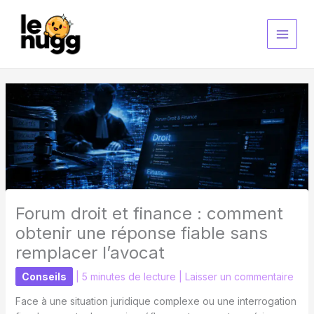
Aller
au
contenu
Forum droit et finance : comment
obtenir une réponse fiable sans
remplacer l’avocat
Conseils
|
5 minutes de lecture
|
Laisser un commentaire
Face à une situation juridique complexe ou une interrogation