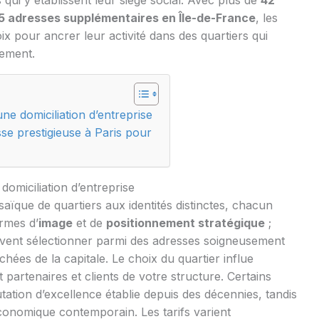
 qui y établissent leur siège social. Avec plus de
42
5 adresses supplémentaires en Île-de-France
, les
x pour ancrer leur activité dans des quartiers qui
nement.
une domiciliation d’entreprise
se prestigieuse à Paris pour
domiciliation d’entreprise
aïque de quartiers aux identités distinctes, chacun
rmes d’
image
et de
positionnement stratégique
;
uvent sélectionner parmi des adresses soigneusement
hées de la capitale. Le choix du quartier influe
 partenaires et clients de votre structure. Certains
ation d’excellence établie depuis des décennies, tandis
conomique contemporain. Les tarifs varient