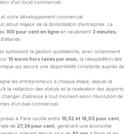
cation d’un local commercial.
es et votre développement commercial
n atout majeur de la domiciliation d’entreprise. La
ais
100 pour cent en ligne
en seulement
3 minutes
,
d’attente.
s optimisent la gestion quotidienne, avec notamment
pour
15 euros hors taxes par mois
, la réexpédition des
onique qui assure une disponibilité constante auprès de
pagne les entrepreneurs à chaque étape, depuis la
qu’à la rédaction des statuts et la réalisation des apports.
de changer d’adresse à tout moment selon l’évolution de
aintes d’un bail commercial.
prises à Paris oscille entre
16,52 et 18,03 pour cent
,
onale de
27,34 pour cent
, générant une économie
u secteur présent depuis plus de
40 ans
à Paris et en