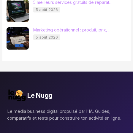
5 meilleurs services gratuits de réparat…
5 août 2026
Marketing opérationnel : produit, prix, …
5 août 2026
Le Nugg
Le média business digital propulsé par l'IA. Guides,
comparatifs et tests pour construire ton activité en ligne.