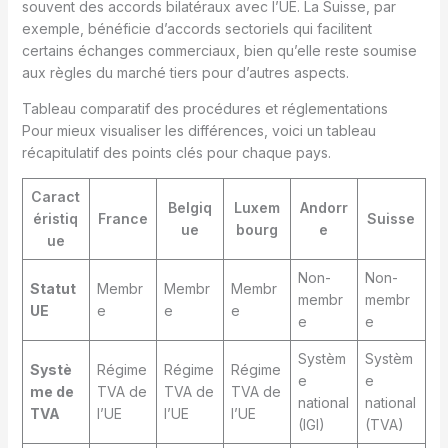
souvent des accords bilatéraux avec l’UE. La Suisse, par
exemple, bénéficie d’accords sectoriels qui facilitent
certains échanges commerciaux, bien qu’elle reste soumise
aux règles du marché tiers pour d’autres aspects.
Tableau comparatif des procédures et réglementations
Pour mieux visualiser les différences, voici un tableau
récapitulatif des points clés pour chaque pays.
Caract
Belgiq
Luxem
Andorr
éristiq
France
Suisse
ue
bourg
e
ue
Non-
Non-
Statut
Membr
Membr
Membr
membr
membr
UE
e
e
e
e
e
Systèm
Systèm
Systè
Régime
Régime
Régime
e
e
me de
TVA de
TVA de
TVA de
national
national
TVA
l’UE
l’UE
l’UE
(IGI)
(TVA)