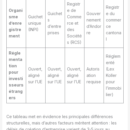
Registr
Registr
Organi
e de
Guichet
Gouver
e du
sme
Guichet
Comme
s
nement
commer
d’enre
unique
rce et
d’entre
d’Andor
ce
gistre
(INPI)
des
prises
re
cantona
ment
Société
l
s (RCS)
Régle
Réglem
menta
enté
tion
Ouvert,
Ouvert,
Ouvert,
Autoris
(Lex
pour
aligné
aligné
aligné
ation
Koller
investi
sur l’UE
sur l’UE
sur l’UE
requise
pour
sseurs
l’immobi
étrang
lier)
ers
Ce tableau met en évidence les principales différences
structurelles, mais d’autres facteurs méritent attention : les
délais de création d’entreprise varient de 3-5 jours au