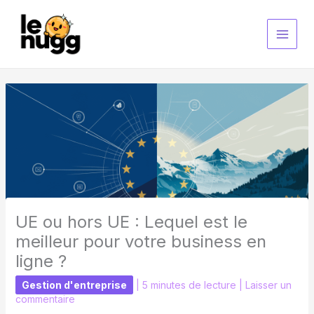
Aller
au
contenu
UE ou hors UE : Lequel est le
meilleur pour votre business en
ligne ?
Gestion d'entreprise
|
5 minutes de lecture
|
Laisser un
commentaire