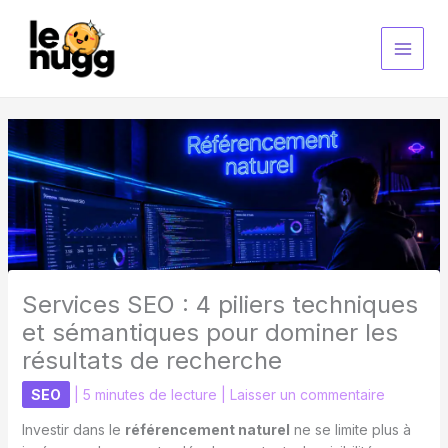
Aller
au
contenu
Services SEO : 4 piliers techniques
et sémantiques pour dominer les
résultats de recherche
SEO
|
5 minutes de lecture
|
Laisser un commentaire
Investir dans le
référencement naturel
ne se limite plus à