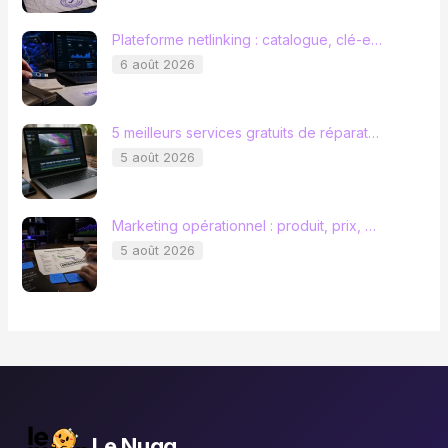
Plateforme netlinking : catalogue, clé-e…
6 août 2026
5 meilleurs services gratuits de réparat…
5 août 2026
Marketing opérationnel : produit, prix, …
5 août 2026
Le Nugg