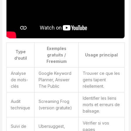
Exemples
Type
gratuits /
Usage principal
d’outil
Freemium
Analyse
Google Keyword
Trouver ce que les
de mots-
Planner, Answer
gens tapent
clés
The Public
réellement.
Identifier les liens
Audit
Screaming Frog
morts et erreurs de
technique
(version gratuite)
balisage.
Vérifier si vos
Suivi de
Ubersuggest,
pages