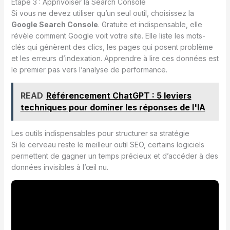
Étape 3 : Apprivoiser la Search Console
Si vous ne devez utiliser qu’un seul outil, choisissez la
Google Search Console
. Gratuite et indispensable, elle
révèle comment Google voit votre site. Elle liste les mots-
clés qui génèrent des clics, les pages qui posent problème
et les erreurs d’indexation. Apprendre à lire ces données est
le premier pas vers l’analyse de performance.
READ
Référencement ChatGPT : 5 leviers
techniques pour dominer les réponses de l'IA
Les outils indispensables pour structurer sa stratégie
Si le cerveau reste le meilleur outil SEO, certains logiciels
permettent de gagner un temps précieux et d’accéder à des
données invisibles à l’œil nu.