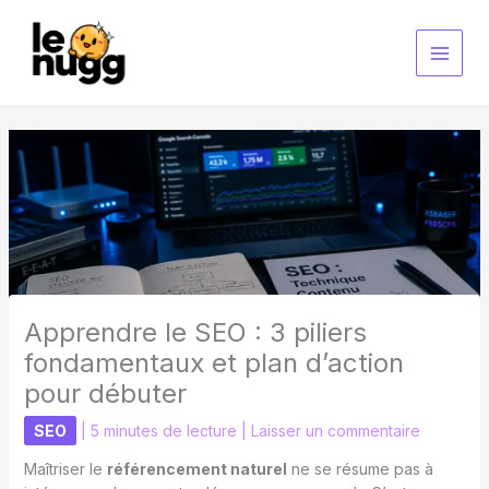
Aller
au
contenu
Apprendre le SEO : 3 piliers
fondamentaux et plan d’action
pour débuter
SEO
|
5 minutes de lecture
|
Laisser un commentaire
Maîtriser le
référencement naturel
ne se résume pas à