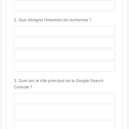
HTML, CSS, JavaScript
2. Que désigne l'intention de recherche ?
Le nombre de mots-clés dans une page
La vitesse de chargement du site
L'objectif réel de l'utilisateur derrière sa requête
Le budget alloué au référencement
3. Quel est le rôle principal de la Google Search
Console ?
Gérer les campagnes publicitaires payantes
Analyser les performances techniques et
l'indexation
Créer des designs pour le site