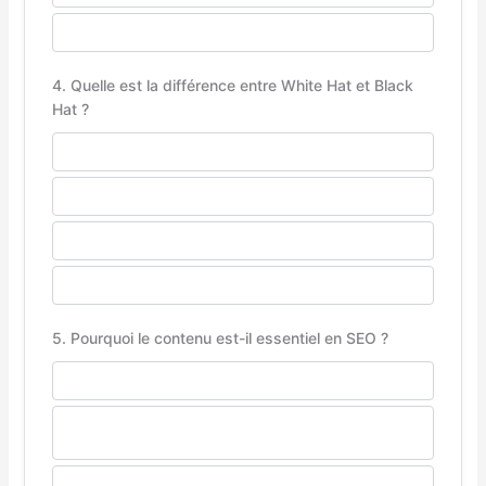
Automatiser la rédaction de contenu
4. Quelle est la différence entre White Hat et Black
Hat ?
La couleur du logo
Le respect des consignes de Google
Le nombre de pages du site
La langue du contenu
5. Pourquoi le contenu est-il essentiel en SEO ?
Parce que Google aime les textes longs
Pour répondre aux besoins des utilisateurs et
démontrer une expertise
Pour augmenter le poids des images