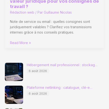
valeur juridique pour vos consignes de
travail ?
Rédaction web
/ Par
Guillaume Nicolas
Note de service ou email : quelles consignes sont
juridiquement valables ? Clarifiez vos transmissions
internes grâce à nos conseils pratiques.
Note
Read More »
de
service
ou
simple
Hébergement mail professionnel : stockag…
email
6 août 2026
:
quelle
valeur
Plateforme netlinking : catalogue, clé-e…
juridique
6 août 2026
pour
vos
consignes