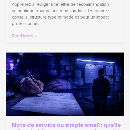
Apprenez à rédiger une lettre de recommandation
authentique pour valoriser un candidat. Découvrez
conseils, structure type et modèles pour un impact
professionnel.
Lettre
Read More »
de
recommandation
:
3
modèles
types
pour
valoriser
un
candidat
avec
authenticité
Note de service ou simple email : quelle