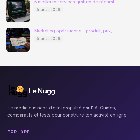
5 meilleurs services gratuits de réparat…
de
5 août 2026
travail
?
Marketing opérationnel : produit, prix, …
5 août 2026
Le Nugg
Le média business digital propulsé par l'IA. Guides,
comparatifs et tests pour construire ton activité en ligne.
EXPLORE