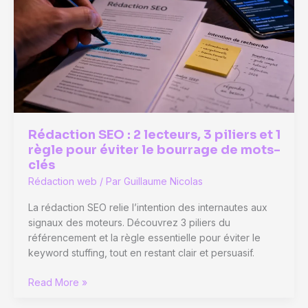
Rédaction SEO : 2 lecteurs, 3 piliers et 1
règle pour éviter le bourrage de mots-
clés
Rédaction web
/ Par
Guillaume Nicolas
La rédaction SEO relie l’intention des internautes aux
signaux des moteurs. Découvrez 3 piliers du
référencement et la règle essentielle pour éviter le
keyword stuffing, tout en restant clair et persuasif.
Rédaction
Read More »
SEO