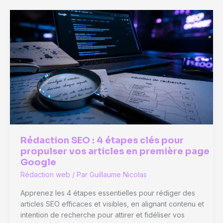
:
2
lecteurs,
3
piliers
et
1
règle
pour
éviter
le
bourrage
de
Rédaction SEO : 4 étapes clés pour
mots-
propulser vos articles en première page
clés
Google
Rédaction web
/ Par
Guillaume Nicolas
Apprenez les 4 étapes essentielles pour rédiger des
articles SEO efficaces et visibles, en alignant contenu et
intention de recherche pour attirer et fidéliser vos