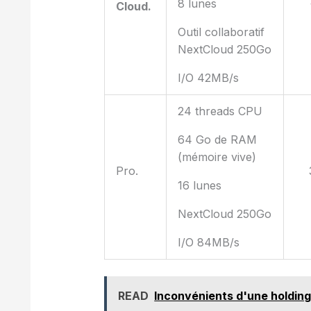
8 lunes
Cloud.
Outil collaboratif
NextCloud 250Go
I/O 42MB/s
24 threads CPU
64 Go de RAM
(mémoire vive)
Pro.
16 lunes
NextCloud 250Go
I/O 84MB/s
READ
Inconvénients d'une holding