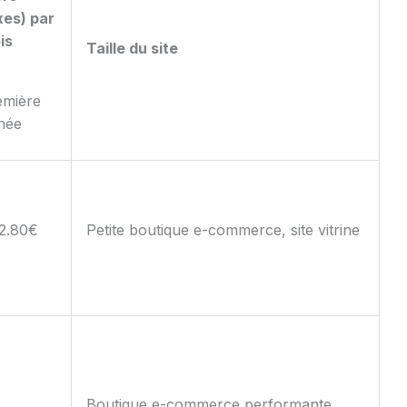
xes) par
is
Taille du site
emière
née
2.80€
Petite boutique e-commerce, site vitrine
Boutique e-commerce performante,