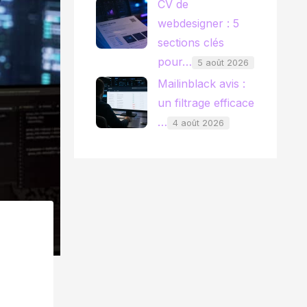
CV de
webdesigner : 5
sections clés
pour…
5 août 2026
Mailinblack avis :
un filtrage efficace
…
4 août 2026