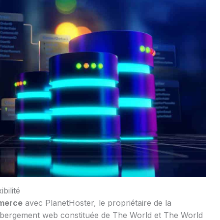
bilité
mmerce
avec PlanetHoster, le propriétaire de la
hébergement web constituée de The World et The World