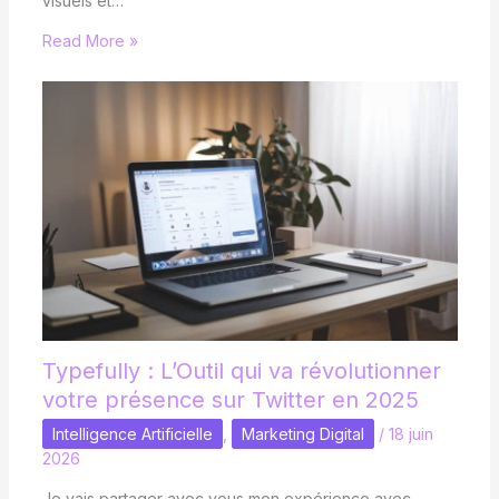
visuels et…
Read More »
Typefully : L’Outil qui va révolutionner
votre présence sur Twitter en 2025
Intelligence Artificielle
,
Marketing Digital
/
18 juin
2026
Je vais partager avec vous mon expérience avec