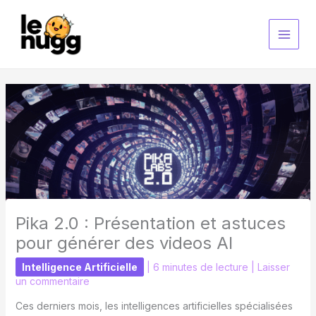
Aller
au
contenu
Pika 2.0 : Présentation et astuces
pour générer des videos AI
Intelligence Artificielle
|
6 minutes de lecture
|
Laisser
un commentaire
Ces derniers mois, les intelligences artificielles spécialisées