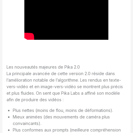
Les nouveautés majeures de Pika 2.0
La principale avancée de cette version 2.0 réside dans
l’amélioration notable de l’algorithme. Les rendus en texte-
vers-vidéo et en image-vers-vidéo se montrent plus précis
et plus fluides. On sent que Pika Labs a affiné son modèle
afin de produire des vidéos :
Plus nettes (moins de flou, moins de déformations).
Mieux animées (des mouvements de caméra plus
convaincants).
Plus conformes aux prompts (meilleure compréhension