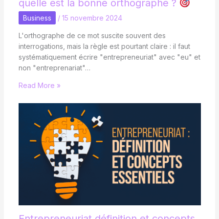
quelle est la bonne orthographe ?
Business
/
15 novembre 2024
L'orthographe de ce mot suscite souvent des
interrogations, mais la règle est pourtant claire : il faut
systématiquement écrire "entrepreneuriat" avec "eu" et
non "entreprenariat"…
Read More »
Entrepreneuriat définition et concepts