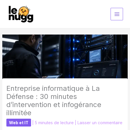
Aller
au
contenu
Entreprise informatique à La
Défense : 30 minutes
d’intervention et infogérance
illimitée
Web et IT
|
5 minutes de lecture
|
Laisser un commentaire