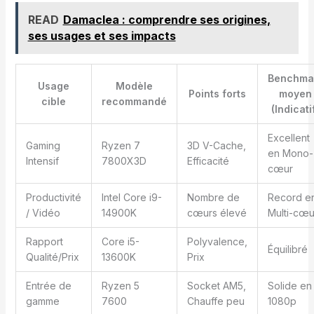
READ
Damaclea : comprendre ses origines,
ses usages et ses impacts
Benchma
Usage
Modèle
Points forts
moyen
cible
recommandé
(Indicati
Excellent
Gaming
Ryzen 7
3D V-Cache,
en Mono-
Intensif
7800X3D
Efficacité
cœur
Productivité
Intel Core i9-
Nombre de
Record e
/ Vidéo
14900K
cœurs élevé
Multi-cœu
Rapport
Core i5-
Polyvalence,
Équilibré
Qualité/Prix
13600K
Prix
Entrée de
Ryzen 5
Socket AM5,
Solide en
gamme
7600
Chauffe peu
1080p