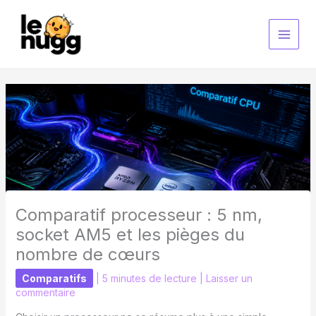
Aller
au
contenu
Comparatif processeur : 5 nm,
socket AM5 et les pièges du
nombre de cœurs
Comparatifs
|
5 minutes de lecture
|
Laisser un
commentaire