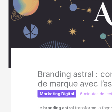
Branding astral : c
de marque avec l’as
Marketing Digital
|
6 minutes de lec
Le
branding astral
transforme la façon 