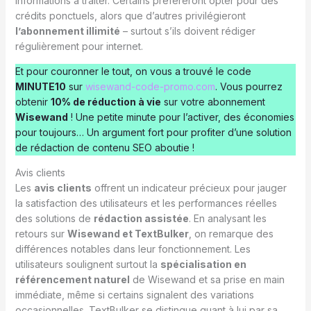
informations à traiter. Certains préféreront opter pour des
crédits ponctuels, alors que d’autres privilégieront
l’abonnement illimité
– surtout s’ils doivent rédiger
régulièrement pour internet.
Et pour couronner le tout, on vous a trouvé le code
MINUTE10
sur
wisewand-code-promo.com
. Vous pourrez
obtenir
10% de réduction à vie
sur votre abonnement
Wisewand
! Une petite minute pour l’activer, des économies
pour toujours… Un argument fort pour profiter d’une solution
de rédaction de contenu SEO aboutie !
Avis clients
Les
avis clients
offrent un indicateur précieux pour jauger
la satisfaction des utilisateurs et les performances réelles
des solutions de
rédaction assistée
. En analysant les
retours sur
Wisewand et TextBulker
, on remarque des
différences notables dans leur fonctionnement. Les
utilisateurs soulignent surtout la
spécialisation en
référencement naturel
de Wisewand et sa prise en main
immédiate, même si certains signalent des variations
occasionnelles. TextBulker se distingue quant à lui par sa