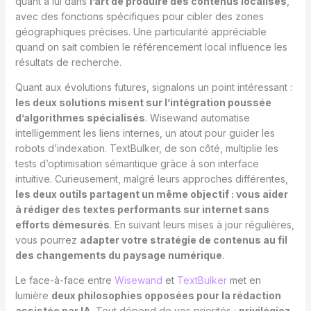
quant à lui dans
l’art de produire des contenus localisés
,
avec des fonctions spécifiques pour cibler des zones
géographiques précises. Une particularité appréciable
quand on sait combien le référencement local influence les
résultats de recherche.
Quant aux évolutions futures, signalons un point intéressant :
les deux solutions misent sur l’intégration poussée
d’algorithmes spécialisés
. Wisewand automatise
intelligemment les liens internes, un atout pour guider les
robots d’indexation. TextBulker, de son côté, multiplie les
tests d’optimisation sémantique grâce à son interface
intuitive. Curieusement, malgré leurs approches différentes,
les deux outils partagent un même objectif : vous aider
à rédiger des textes performants sur internet sans
efforts démesurés
. En suivant leurs mises à jour régulières,
vous pourrez
adapter votre stratégie de contenus au fil
des changements du paysage numérique
.
Le face-à-face entre
Wisewand
et
TextBulker
met en
lumière
deux philosophies opposées pour la rédaction
assistée par IA
. Tout dépend de vos priorités :
privilégiez-