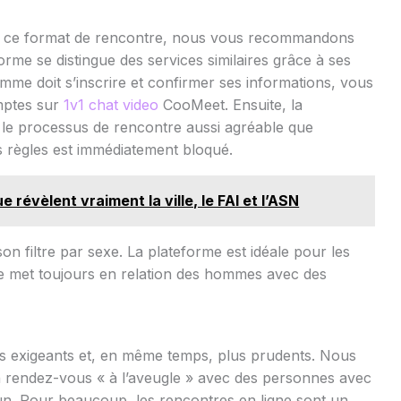
vec ce format de rencontre, nous vous recommandons
orme se distingue des services similaires grâce à ses
emme doit s’inscrire et confirmer ses informations, vous
mptes sur
1v1 chat video
CooMeet. Ensuite, la
 le processus de rencontre aussi agréable que
les règles est immédiatement bloqué.
e révèlent vraiment la ville, le FAI et l’ASN
son filtre par sexe. La plateforme est idéale pour les
e met toujours en relation des hommes avec des
 exigeants et, en même temps, plus prudents. Nous
 rendez-vous « à l’aveugle » avec des personnes avec
n. Pour beaucoup, les rencontres en ligne sont un