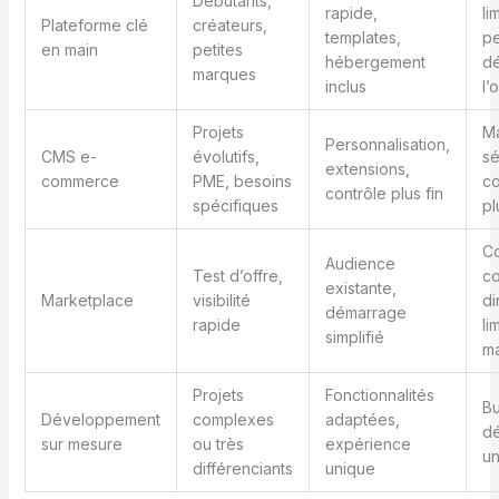
Débutants,
rapide,
li
Plateforme clé
créateurs,
templates,
pe
en main
petites
hébergement
d
marques
inclus
l’o
Projets
Ma
Personnalisation,
CMS e-
évolutifs,
sé
extensions,
commerce
PME, besoins
co
contrôle plus fin
spécifiques
pl
Co
Audience
Test d’offre,
c
existante,
Marketplace
visibilité
di
démarrage
rapide
li
simplifié
m
Projets
Fonctionnalités
Bu
Développement
complexes
adaptées,
d
sur mesure
ou très
expérience
un
différenciants
unique