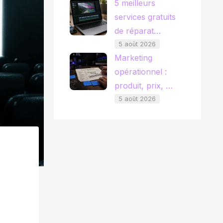
5 meilleurs
services gratuits
de réparat…
5 août 2026
Marketing
opérationnel :
produit, prix, …
5 août 2026