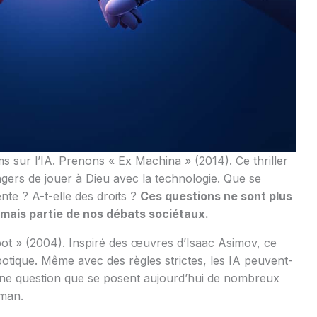
s sur l’IA. Prenons « Ex Machina » (2014). Ce thriller
ers de jouer à Dieu avec la technologie. Que se
nte ? A-t-elle des droits ?
Ces questions ne sont plus
ormais partie de nos débats sociétaux.
ot » (2004). Inspiré des œuvres d’Isaac Asimov, ce
robotique. Même avec des règles strictes, les IA peuvent-
 une question que se posent aujourd’hui de nombreux
man.