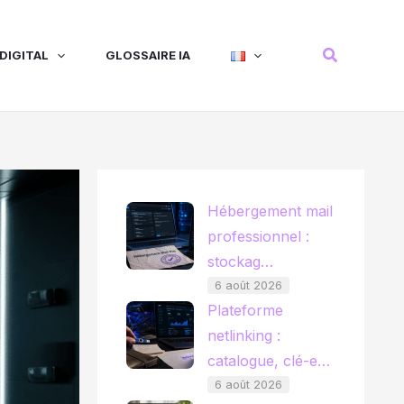
Recherche
DIGITAL
GLOSSAIRE IA
Hébergement mail
professionnel :
stockag…
6 août 2026
Plateforme
netlinking :
catalogue, clé-e…
6 août 2026