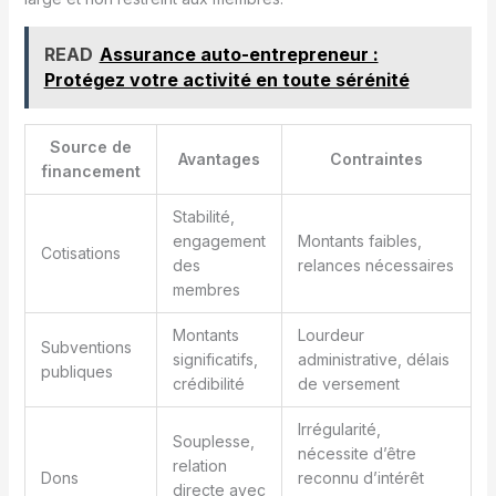
READ
Assurance auto-entrepreneur :
Protégez votre activité en toute sérénité
Source de
Avantages
Contraintes
financement
Stabilité,
engagement
Montants faibles,
Cotisations
des
relances nécessaires
membres
Montants
Lourdeur
Subventions
significatifs,
administrative, délais
publiques
crédibilité
de versement
Irrégularité,
Souplesse,
nécessite d’être
relation
Dons
reconnu d’intérêt
directe avec