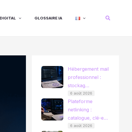
Recherche
DIGITAL
GLOSSAIRE IA
Hébergement mail
professionnel :
stockag…
6 août 2026
Plateforme
netlinking :
catalogue, clé-e…
6 août 2026