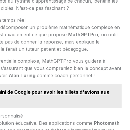
pte au rythme d’apprentissage de chacun, identifie les
ciblés. N’est-ce pas fascinant ?
 temps réel
de décomposer un problème mathématique complexe en
’est exactement ce que propose
MathGPTPro
, un outil
nte pas de donner la réponse, mais explique le
 ferait un tuteur patient et pédagogue.
érentielle complexe, MathGPTPro vous guidera à
n s’assurant que vous compreniez bien le concept avant
voir
Alan Turing
comme coach personnel !
ni de Google pour avoir les billets d'avions aux
ersonnalisé
évolution éducative. Des applications comme
Photomath