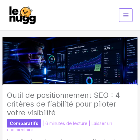
Aller
au
contenu
Outil de positionnement SEO : 4
critères de fiabilité pour piloter
votre visibilité
Comparatifs
|
6 minutes de lecture
|
Laisser un
commentaire