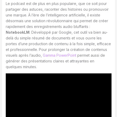
Le podcast est de plus en plus populaire, que ce soit pour
partager des astuces, raconter des histoires ou promouvoir
une marque. À l’ère de l’intelligence artificielle, il existe
désormais une solution révolutionnaire qui permet de créer
rapidement des enregistrements audio bluffants :
NotebookLM
. Développé par Google, cet outil va bien au-
delà du simple résumé de documents et vous ouvre les
portes d’une production de contenu à la fois simple, efficace
et professionnelle. Pour prolonger la création de contenus
visuels après l’audio,
Gamma PowerPoint
permet aussi de
générer des présentations claires et attrayantes en
quelques minutes.