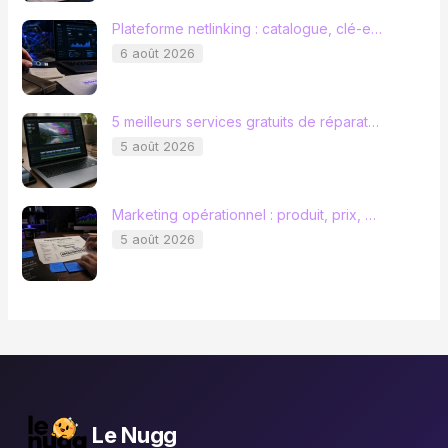
Plateforme netlinking : catalogue, clé-e…
6 août 2026
5 meilleurs services gratuits de réparat…
5 août 2026
Marketing opérationnel : produit, prix, …
5 août 2026
Le Nugg