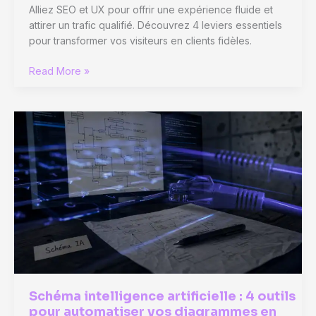
Alliez SEO et UX pour offrir une expérience fluide et
attirer un trafic qualifié. Découvrez 4 leviers essentiels
pour transformer vos visiteurs en clients fidèles.
SEO
Read More »
et
UX
:
4
leviers
pour
transformer
vos
visiteurs
en
clients
fidèles
Schéma intelligence artificielle : 4 outils
pour automatiser vos diagrammes en