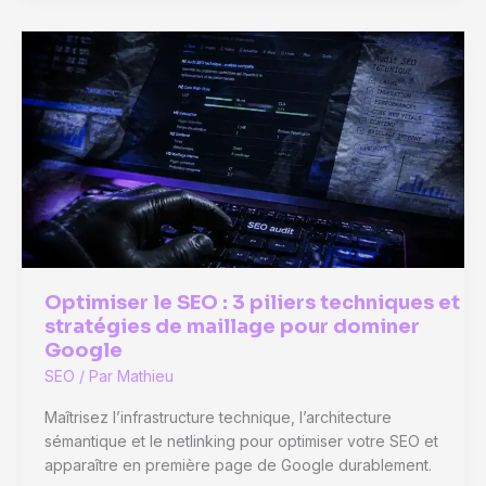
:
4
étapes
techniques
pour
apparaître
sur
Google
Optimiser le SEO : 3 piliers techniques et
stratégies de maillage pour dominer
Google
SEO
/ Par
Mathieu
Maîtrisez l’infrastructure technique, l’architecture
sémantique et le netlinking pour optimiser votre SEO et
apparaître en première page de Google durablement.