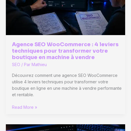
applications
sans
programmer
Agence SEO WooCommerce : 4 leviers
techniques pour transformer votre
boutique en machine à vendre
SEO
/ Par
Mathieu
Découvrez comment une agence SEO WooCommerce
utilise 4 leviers techniques pour transformer votre
boutique en ligne en une machine à vendre performante
et rentable.
Agence
Read More »
SEO
WooCommerce
: