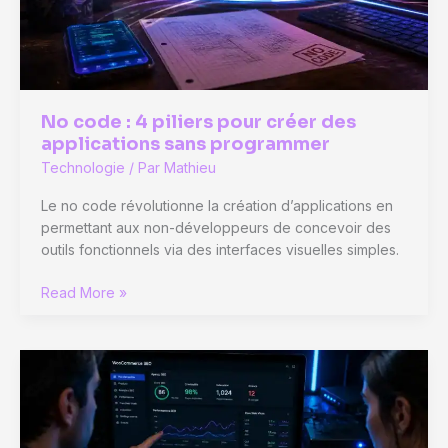
et
infogérance
illimitée
No code : 4 piliers pour créer des
applications sans programmer
Technologie
/ Par
Mathieu
Le no code révolutionne la création d’applications en
permettant aux non-développeurs de concevoir des
outils fonctionnels via des interfaces visuelles simples.
No
Read More »
code
:
4
piliers
pour
créer
des