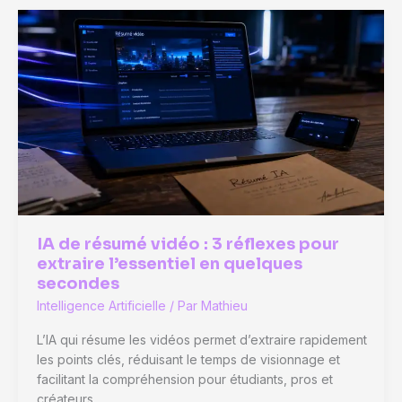
artificielle
:
5
étapes
pour
passer
de
l’idée
au
déploiement
IA de résumé vidéo : 3 réflexes pour
extraire l’essentiel en quelques
secondes
Intelligence Artificielle
/ Par
Mathieu
L’IA qui résume les vidéos permet d’extraire rapidement
les points clés, réduisant le temps de visionnage et
facilitant la compréhension pour étudiants, pros et
créateurs.