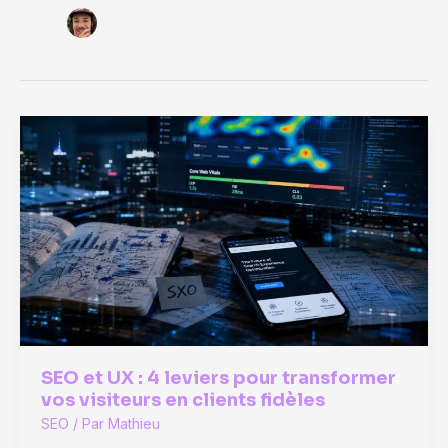
SEO et UX : 4 leviers pour transformer
vos visiteurs en clients fidèles
SEO
/ Par
Mathieu