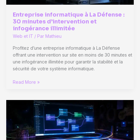
Entreprise informatique à La Défense :
30 minutes d’intervention et
infogérance illimitée
Web et IT
/ Par
Mathieu
Profitez d’une entreprise informatique à La Défense
offrant une intervention sur site en moins de 30 minutes et
une infogérance illimitée pour garantir la stabilité et la
sécurité de votre système informatique.
Entreprise
Read More »
informatique
à
La
Défense
:
30
minutes
d’intervention