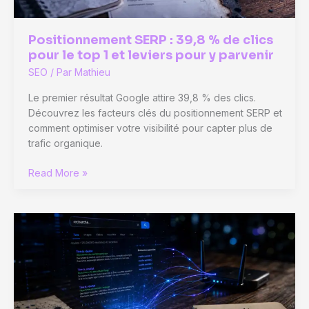
secondes
Positionnement SERP : 39,8 % de clics
pour le top 1 et leviers pour y parvenir
SEO
/ Par
Mathieu
Le premier résultat Google attire 39,8 % des clics.
Découvrez les facteurs clés du positionnement SERP et
comment optimiser votre visibilité pour capter plus de
trafic organique.
Positionnement
Read More »
SERP
:
39,8
%
de
clics
pour
le
top