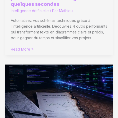
quelques secondes
Intelligence Artificielle
/ Par
Mathieu
Automatisez vos schémas techniques grâce à
l’intelligence artificielle. Découvrez 4 outils performants
qui transforment texte en diagrammes clairs et précis,
pour gagner du temps et simplifier vos projets.
Schéma
Read More »
intelligence
artificielle
:
4
outils
pour
automatiser
vos
diagrammes
en
quelques