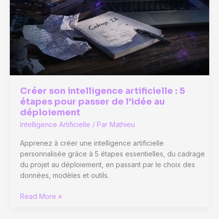
3
piliers
pour
dominer
les
résultats
Google
Créer son intelligence artificielle : 5
étapes pour passer de l’idée au
déploiement
Intelligence Artificielle
/ Par
Mathieu
Apprenez à créer une intelligence artificielle
personnalisée grâce à 5 étapes essentielles, du cadrage
du projet au déploiement, en passant par le choix des
données, modèles et outils.
Créer
Read More »
son
intelligence