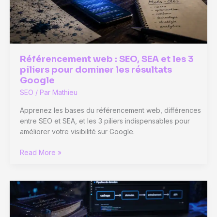
1
et
leviers
pour
y
Référencement web : SEO, SEA et les 3
parvenir
piliers pour dominer les résultats
Google
SEO
/ Par
Mathieu
Apprenez les bases du référencement web, différences
entre SEO et SEA, et les 3 piliers indispensables pour
améliorer votre visibilité sur Google.
Référencement
Read More »
web
:
SEO,
SEA
et
les