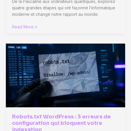
De la Pascaline aux ordinateurs quantiques, explorez
quatre grandes étapes qui ont façonné l’informatique
moderne et changé notre rapport au monde.
De
Read More »
la
Pascaline
au
quantique
:
4
révolutions
qui
ont
transformé
l’informatique
Robots.txt WordPress : 3 erreurs de
configuration qui bloquent votre
indexation