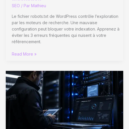
SEO
/ Par
Mathieu
Le fichier robots.txt de WordPress contrôle l’exploration
par les moteurs de recherche. Une mauvaise
configuration peut bloquer votre indexation. Apprenez à
éviter les 3 erreurs fréquentes qui nuisent à votre
référencement.
Robots.txt
Read More »
WordPress
:
3
erreurs
de
configuration
qui
bloquent
votre
indexation