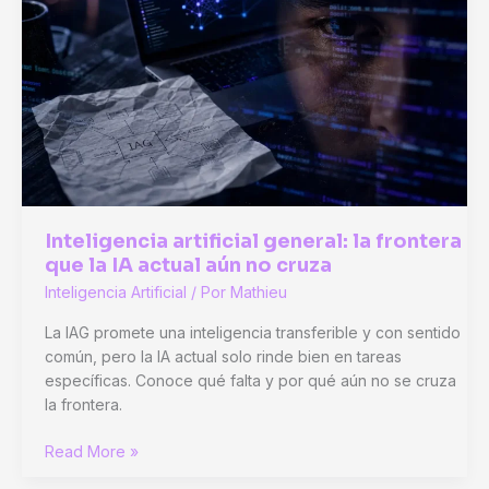
una
IA
gratuita,
menos
jornada
laboral
y
presión
sobre
el
Inteligencia artificial general: la frontera
capitalismo
que la IA actual aún no cruza
Inteligencia Artificial
/ Por
Mathieu
La IAG promete una inteligencia transferible y con sentido
común, pero la IA actual solo rinde bien en tareas
específicas. Conoce qué falta y por qué aún no se cruza
la frontera.
Inteligencia
Read More »
artificial