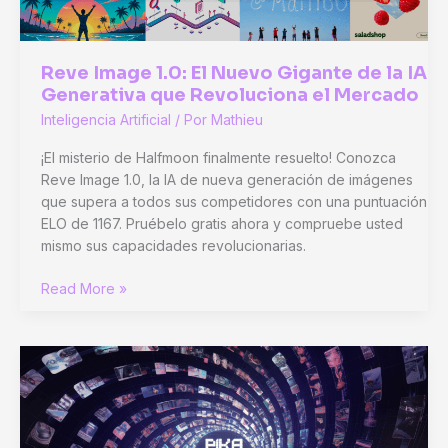
CAD
Reve Image 1.0: El Nuevo Gigante de la IA
Generativa que Revoluciona el Mercado
Inteligencia Artificial
/ Por
Mathieu
¡El misterio de Halfmoon finalmente resuelto! Conozca
Reve Image 1.0, la IA de nueva generación de imágenes
que supera a todos sus competidores con una puntuación
ELO de 1167. Pruébelo gratis ahora y compruebe usted
mismo sus capacidades revolucionarias.
Reve
Read More »
Image
1.0:
El
Nuevo
Gigante
de
la