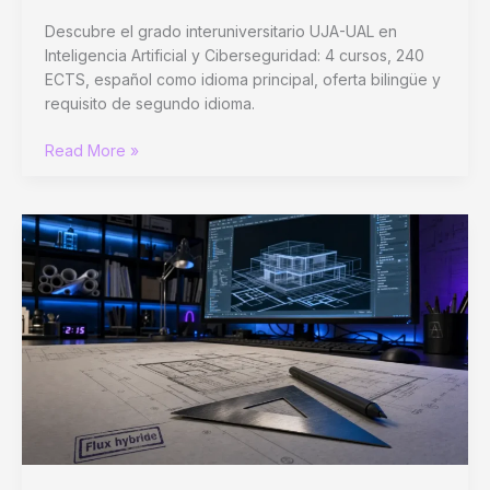
Descubre el grado interuniversitario UJA-UAL en
Inteligencia Artificial y Ciberseguridad: 4 cursos, 240
ECTS, español como idioma principal, oferta bilingüe y
requisito de segundo idioma.
Inteligencia
Read More »
Artificial
y
Ciberseguridad
en
la
UJA:
240
ECTS,
8
cuatrimestres
y
segundo
idioma