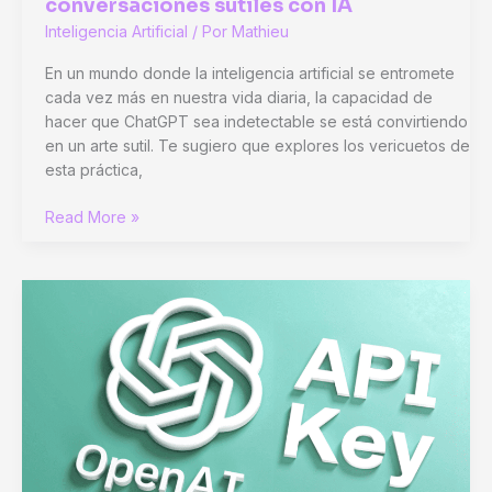
conversaciones sutiles con IA
Inteligencia Artificial
/ Por
Mathieu
En un mundo donde la inteligencia artificial se entromete
cada vez más en nuestra vida diaria, la capacidad de
hacer que ChatGPT sea indetectable se está convirtiendo
en un arte sutil. Te sugiero que explores los vericuetos de
esta práctica,
Cómo
Read More »
hacer
que
ChatGPT
sea
indetectable:
el
arte
de
las
conversaciones
sutiles