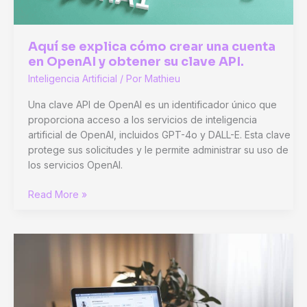
con
IA
Aquí se explica cómo crear una cuenta
en OpenAI y obtener su clave API.
Inteligencia Artificial
/ Por
Mathieu
Una clave API de OpenAI es un identificador único que
proporciona acceso a los servicios de inteligencia
artificial de OpenAI, incluidos GPT-4o y DALL-E. Esta clave
protege sus solicitudes y le permite administrar su uso de
los servicios OpenAI.
Aquí
Read More »
se
explica
cómo
crear
una
cuenta
en