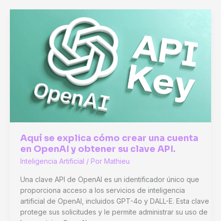
ventajas
clave
de
ChatGPT
o1
Pro
para
su
negocio
Aquí se explica cómo crear una cuenta
en OpenAI y obtener su clave API.
Inteligencia Artificial
/ Por
Mathieu
Una clave API de OpenAI es un identificador único que
proporciona acceso a los servicios de inteligencia
artificial de OpenAI, incluidos GPT-4o y DALL-E. Esta clave
protege sus solicitudes y le permite administrar su uso de