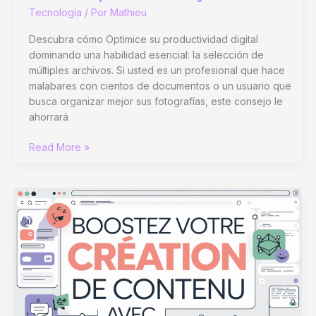
Tecnología
/ Por
Mathieu
Descubra cómo Optimice su productividad digital
dominando una habilidad esencial: la selección de
múltiples archivos. Si usted es un profesional que hace
malabares con cientos de documentos o un usuario que
busca organizar mejor sus fotografías, este consejo le
ahorrará
Cómo
Read More »
seleccionar
varios
archivos
|
Tutoriales
para
Windows
y
Mac