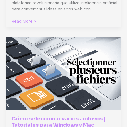
plataforma revolucionaria que utiliza inteligencia artificial
para convertir sus ideas en sitios web con
Cree
Read More »
un
sitio
web
profesional
en
20
minutos
con
Bolt.new
Cómo seleccionar varios archivos |
Tutoriales para Windows y Mac