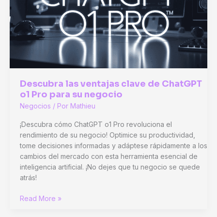
e
ideas
Descubra las ventajas clave de ChatGPT
o1 Pro para su negocio
Negocios
/ Por
Mathieu
¡Descubra cómo ChatGPT o1 Pro revoluciona el
rendimiento de su negocio! Optimice su productividad,
tome decisiones informadas y adáptese rápidamente a los
cambios del mercado con esta herramienta esencial de
inteligencia artificial. ¡No dejes que tu negocio se quede
atrás!
Descubra
Read More »
las