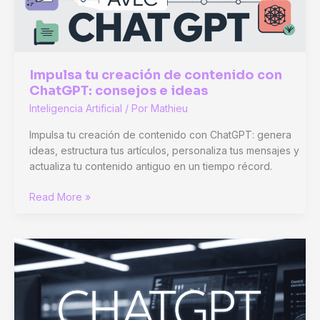
Impulsa tu creación de contenido con
ChatGPT: consejos e ideas
Inteligencia Artificial
/ Por
Mathieu
Impulsa tu creación de contenido con ChatGPT: genera
ideas, estructura tus artículos, personaliza tus mensajes y
actualiza tu contenido antiguo en un tiempo récord.
Impulsa
Read More »
tu
creación
de
contenido
con
ChatGPT:
consejos