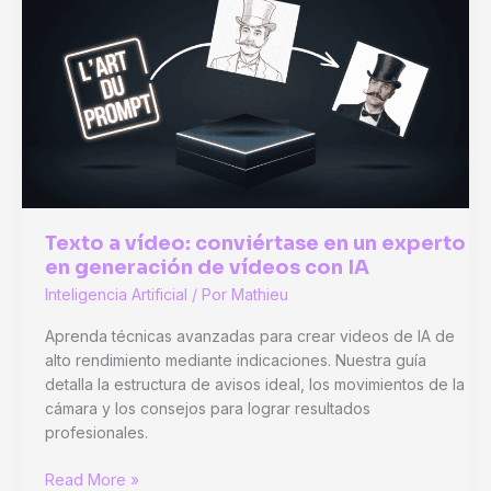
para
generar
vídeos
con
IA
Texto a vídeo: conviértase en un experto
en generación de vídeos con IA
Inteligencia Artificial
/ Por
Mathieu
Aprenda técnicas avanzadas para crear videos de IA de
alto rendimiento mediante indicaciones. Nuestra guía
detalla la estructura de avisos ideal, los movimientos de la
cámara y los consejos para lograr resultados
profesionales.
Texto
Read More »