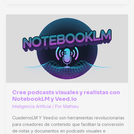
La
herramienta
que
revolucionará
tu
presencia
en
Twitter
en
2024
Cree podcasts visuales y realistas con
NotebookLM y Veed.io
Inteligencia Artificial
/ Por
Mathieu
CuadernoLM Y Veed.io son herramientas revolucionarias
para creadores de contenido que facilitan la conversión
de notas y documentos en podcasts visuales e