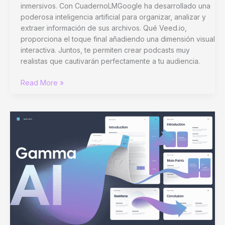
inmersivos. Con CuadernoLMGoogle ha desarrollado una
poderosa inteligencia artificial para organizar, analizar y
extraer información de sus archivos. Qué Veed.io,
proporciona el toque final añadiendo una dimensión visual
interactiva. Juntos, te permiten crear podcasts muy
realistas que cautivarán perfectamente a tu audiencia.
Cree
Read More »
podcasts
visuales
y
realistas
con
NotebookLM
y
Veed.io