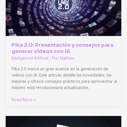
IA
Generativa
que
Revoluciona
el
Mercado
Pika 2.0: Presentación y consejos para
generar vídeos con IA
Inteligencia Artificial
/ Por
Mathieu
Pika 2.0 marca un gran avance en la generación de
vídeos con IA. Este artículo detalla las novedades, las
mejoras y ofrece consejos prácticos para aprovechar al
máximo esta revolucionaria actualización.
Pika
Read More »
2.0:
Presentación
y
consejos