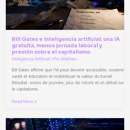
Bill Gates e inteligencia artificial: una IA
gratuita, menos jornada laboral y
presión sobre el capitalismo
Inteligencia Artificial
/ Por
Mathieu
Bill Gates affirme que l’IA peut devenir accessible, soutenir
santé et éducation et redistribuer la valeur du travail.
Résultat : moins de journée, plus de robots et un débat sur
le capitalisme.
Bill
Read More »
Gates
e
inteligencia
artificial: