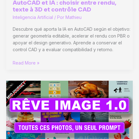
AutoCAD et IA : choisir entre rendu,
texte à 3D et contrôle CAD
Inteligencia Artificial
/ Por
Mathieu
Descubre qué aporta la IA en AutoCAD según el objetivo:
generar geometría editable, acelerar el rendu con PBR o
apoyar el design generativo. Aprende a conservar el
control CAD y a evaluar compatibilidad y retorno.
AutoCAD
Read More »
et
IA
:
choisir
entre
rendu,
texte
à
3D
et
contrôle