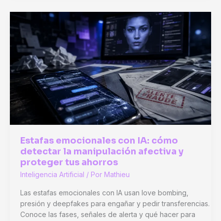
general:
la
frontera
que
la
IA
actual
aún
no
cruza
Estafas emocionales con IA: cómo
detectar la manipulación afectiva y
proteger tus ahorros
Inteligencia Artificial
/ Por
Mathieu
Las estafas emocionales con IA usan love bombing,
presión y deepfakes para engañar y pedir transferencias.
Conoce las fases, señales de alerta y qué hacer para