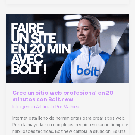
a
vídeo:
conviértase
en
un
experto
en
generación
de
vídeos
con
IA
Cree un sitio web profesional en 20
minutos con Bolt.new
Inteligencia Artificial
/ Por
Mathieu
Internet está lleno de herramientas para crear sitios web.
Pero la mayoría son complejas, requieren mucho tiempo y
habilidades técnicas. Bolt.new cambia la situación. Es una