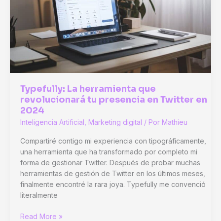
OpenAI
y
obtener
su
clave
API.
Typefully: La herramienta que
revolucionará tu presencia en Twitter en
2024
Inteligencia Artificial
,
Marketing digital
/ Por
Mathieu
Compartiré contigo mi experiencia con tipográficamente,
una herramienta que ha transformado por completo mi
forma de gestionar Twitter. Después de probar muchas
herramientas de gestión de Twitter en los últimos meses,
finalmente encontré la rara joya. Typefully me convenció
literalmente
Typefully:
Read More »