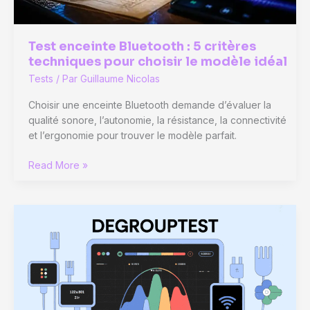
Test enceinte Bluetooth : 5 critères
techniques pour choisir le modèle idéal
Tests
/ Par
Guillaume Nicolas
Choisir une enceinte Bluetooth demande d’évaluer la
qualité sonore, l’autonomie, la résistance, la connectivité
et l’ergonomie pour trouver le modèle parfait.
Test
Read More »
enceinte
Bluetooth
:
5
critères
techniques
pour
choisir
le