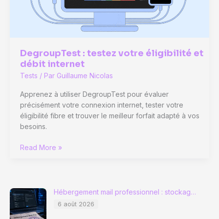
modèle
idéal
DegroupTest : testez votre éligibilité et
débit internet
Tests
/ Par
Guillaume Nicolas
Apprenez à utiliser DegroupTest pour évaluer
précisément votre connexion internet, tester votre
éligibilité fibre et trouver le meilleur forfait adapté à vos
besoins.
DegroupTest
Read More »
:
testez
votre
éligibilité
Hébergement mail professionnel : stockag…
et
6 août 2026
débit