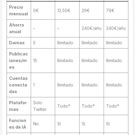
Precio
0€
12,50€
29€
79€
mensual
Ahorro
–
–
240€/año
240€/año
anual
Damas
5
Ilimitado
Ilimitado
Ilimitado
Publicac
iones/m
15
Ilimitado
Ilimitado
Ilimitado
es
Cuentas
conecta
1
Ilimitado
Ilimitado
Ilimitado
das
Platafor
Solo
Todo*
Todo*
Todo*
mas
Twitter
Funcion
No
Sí
Sí
Sí
es de IA