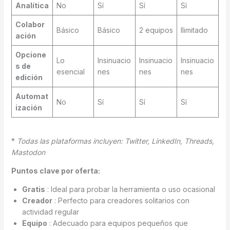
Analítica
No
Sí
Sí
Sí
Colabor
Básico
Básico
2 equipos
Ilimitado
ación
Opcione
Lo
Insinuacio
Insinuacio
Insinuacio
s de
esencial
nes
nes
nes
edición
Automat
No
Sí
Sí
Sí
ización
*
Todas las plataformas incluyen: Twitter, LinkedIn, Threads,
Mastodon
Puntos clave por oferta:
Gratis
: Ideal para probar la herramienta o uso ocasional
Creador
: Perfecto para creadores solitarios con
actividad regular
Equipo
: Adecuado para equipos pequeños que