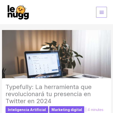
Ir
al
contenido
Typefully: La herramienta que
revolucionará tu presencia en
Twitter en 2024
Inteligencia Artificial
Marketing digital
|
4 minutes