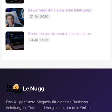
Bewerbungsfoto künstliche Intelligenz : …
21 Juli 2026
Online business : choisir une niche, un …
14 Juli 2026
Le Nugg
Das KI-gestützte Magazin für digitales Business.
Anleitungen, Tests und Vergleiche, um dein Online-