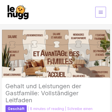
Zum
Inhalt
springen
Gehalt und Leistungen der
Gastfamilie: Vollständiger
Leitfaden
Geschäft
|
8 minutes of reading
|
Schreibe einen