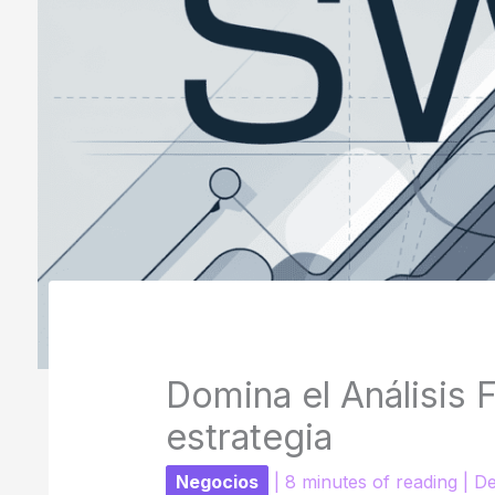
Domina el Análisis 
estrategia
Negocios
|
8 minutes of reading
|
De