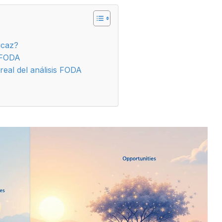
icaz?
s FODA
real del análisis FODA