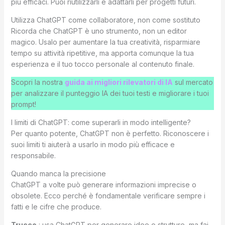
più efficaci. Puoi riutilizzarli e adattarli per progetti futuri.
Utilizza ChatGPT come collaboratore, non come sostituto
Ricorda che ChatGPT è uno strumento, non un editor
magico. Usalo per aumentare la tua creatività, risparmiare
tempo su attività ripetitive, ma apporta comunque la tua
esperienza e il tuo tocco personale al contenuto finale.
Scopri la nostra
guida ai migliori rilevatori di IA
sul mercato
per analizzare il punteggio IA dei tuoi testi e migliorare i tuoi
prompt!
I limiti di ChatGPT: come superarli in modo intelligente?
Per quanto potente, ChatGPT non è perfetto. Riconoscere i
suoi limiti ti aiuterà a usarlo in modo più efficace e
responsabile.
Quando manca la precisione
ChatGPT a volte può generare informazioni imprecise o
obsolete. Ecco perché è fondamentale verificare sempre i
fatti e le cifre che produce.
Trucco
: usa ChatGPT per generare idee o strutture, ma fai